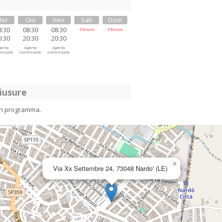
er
Gio
Ven
Sab
Dom
8:30
08:30
08:30
Chiuso
Chiuso
0:30
20:30
20:30
erto
Aperto
Aperto
inuato
continuato
continuato
iusure
in programma.
×
Via Xx Settembre 24, 73048 Nardo' (LE)