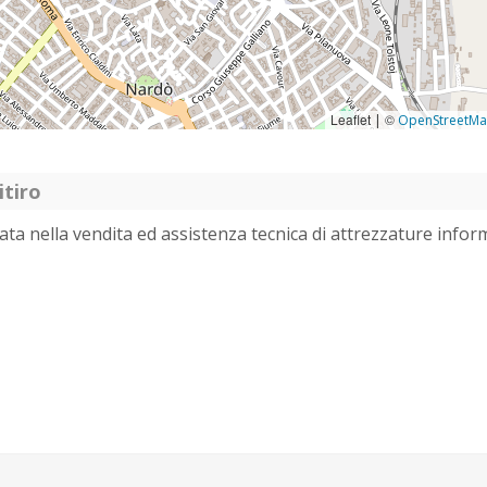
Leaflet
©
|
OpenStreetM
itiro
ata nella vendita ed assistenza tecnica di attrezzature info