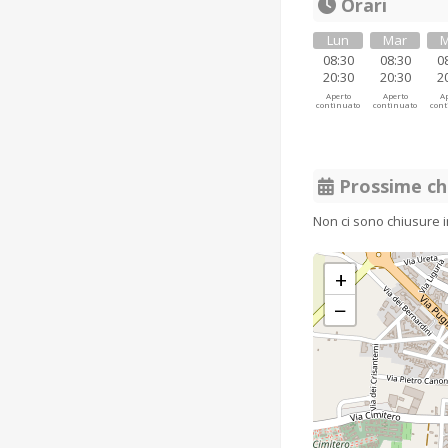
Orari
Lun
Mar
M
08:30
08:30
0
20:30
20:30
2
Aperto
Aperto
Ap
continuato
continuato
cont
Prossime ch
Non ci sono chiusure 
+
−