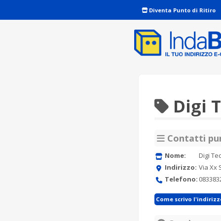
Diventa Punto di Ritiro
Digi 
Contatti pun
Nome:
Digi Te
Indirizzo:
Via Xx 
Telefono:
083383
Come scrivo l'indiriz