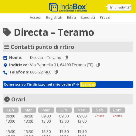
Hai un'attività?
Accedi
Registrati
Ritira
Spedisci
Prezzi
Directa – Teramo
Contatti punto di ritiro
Nome:
Directa – Teramo
Indirizzo:
Via Pannella 31, 64100 Teramo (TE)
Telefono:
0861221460
Come scrivo l'indirizzo nel mio ordine?
Esempio
Orari
Lun
Mar
Mer
Gio
Ven
Sab
Dom
09:00
09:00
09:00
09:00
09:00
Chiuso
Chiuso
13:00
13:00
13:00
13:00
13:00
-
-
-
-
-
15:30
15:30
15:30
15:30
15:30