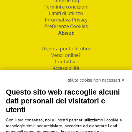
Leggi le faq
Termini e condizioni
Limiti di utilizzo
Informativa Privacy
Preferenze Cookies
About
Diventa punto di ritiro
Vendi online?
Contattaci
Accessibilità
Follow Us
Rifiuta cookie non necessari ✕
Facebook
Questo sito web raccoglie alcuni
Linkedin
dati personali dei visitatori e
utenti
I nostri punti di ritiro e spedizione pacchi nelle
maggiori città italiane
Con il tuo consenso, noi e i nostri partner utilizziamo i cookie e
tecnologie simili per archiviare, accedere ed elaborare i dati
Torino
|
Milano
|
Roma
|
Bologna
|
Firenze
|
Genova
|
personali come, ad esempio, la visita al sito web o la