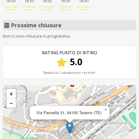
18:30
18:30
18:30
18:30
18:30
Chiuso per
Chiuso per
Chiuso per
Chiuso per
Chiuso per
pranzo
pranzo
pranzo
pranzo
pranzo
Prossime chiusure
Non ci sono chiusure in programma.
RATING PUNTO DI RITIRO
5.0
Basato su 1 valutazione recente
+
−
×
Via Pannella 31, 64100 Teramo (TE)