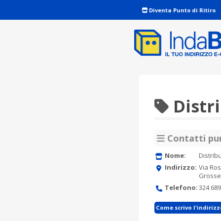
Diventa Punto di Ritiro
Distr
Contatti pun
Nome:
Distrib
Indirizzo:
Via Ros
Grosse
Telefono:
324 689
Come scrivo l'indiriz