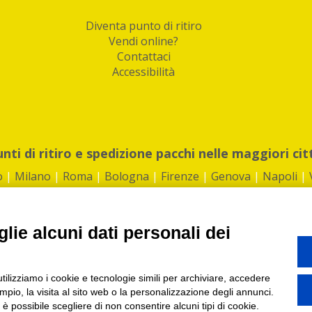
Diventa punto di ritiro
Vendi online?
Contattaci
Accessibilità
unti di ritiro e spedizione pacchi nelle maggiori cit
o
|
Milano
|
Roma
|
Bologna
|
Firenze
|
Genova
|
Napoli
|
lie alcuni dati personali dei
©2026 IndaBox srl
utilizziamo i cookie e tecnologie simili per archiviare, accedere
1360012 | REA: RM 1494760 | Cap.Soc.: 50.000€ |
Whistleblowing
|
Privacy
|
ti di ritiro tra Bar, Tabaccai, Edicole e Kipoint per ritirare i tuoi acquisti onli
pio, la visita al sito web o la personalizzazione degli annunci.
, è possibile scegliere di non consentire alcuni tipi di cookie.