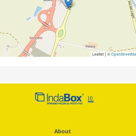
Leaflet
©
|
OpenStreetM
About