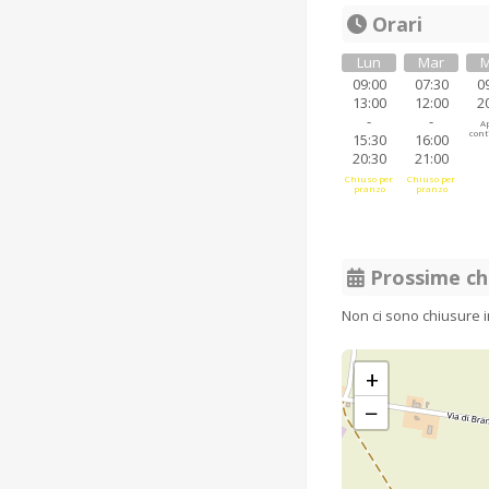
Orari
Lun
Mar
M
09:00
07:30
0
13:00
12:00
2
-
-
Ap
cont
15:30
16:00
20:30
21:00
Chiuso per
Chiuso per
pranzo
pranzo
Prossime ch
Non ci sono chiusure 
+
−