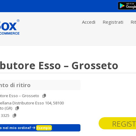
Accedi
Registrati
Rit
ibutore Esso – Grosseto
to di ritiro
utore Esso – Grosseto
ellana Distributore Esso 104, 58100
to (GR)
 3325
REGIST
zo nel mio ordine?
Esempio