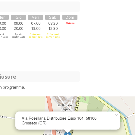
er
Gio
Ven
Sab
Dom
9:00
09:00
07:00
08:30
Chiuso
0:00
20:00
13:00
12:30
erto
Aperto
Chiuso al
Chiuso al
inuato
continuato
pomeriggio
pomeriggio
iusure
in programma.
×
Via Rosellana Distributore Esso 104, 58100
Grosseto (GR)