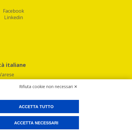
Facebook
Linkedin
tà italiane
Varese
Rifiuta cookie non necessari ✕
ACCETTA TUTTO
Preferenze Cookies
ACCETTA NECESSARI
ne e spedire i tuoi pacchi.