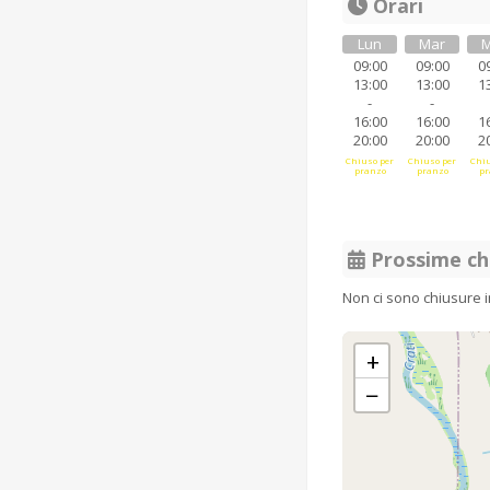
Orari
Lun
Mar
M
09:00
09:00
0
13:00
13:00
1
-
-
16:00
16:00
1
20:00
20:00
2
Chiuso per
Chiuso per
Chiu
pranzo
pranzo
pr
Prossime ch
Non ci sono chiusure 
+
−