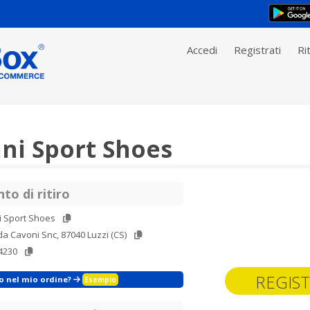
Accedi
Registrati
Rit
i Sport Shoes
to di ritiro
 Sport Shoes
a Cavoni Snc, 87040 Luzzi (CS)
4230
REGIST
zo nel mio ordine?
Esempio