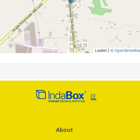
Leaflet
©
|
OpenStreetM
About