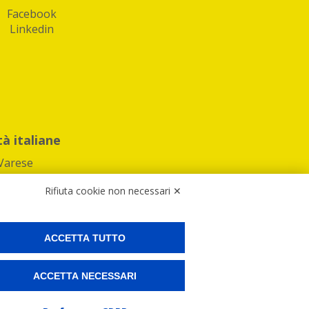
Facebook
Linkedin
tà italiane
Varese
Rifiuta cookie non necessari ✕
ACCETTA TUTTO
Preferenze Cookies
ACCETTA NECESSARI
ne e spedire i tuoi pacchi.