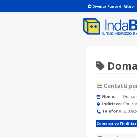
Diventa Punto di Ritiro
Doman
Contatti pun
Nome:
Domani
Indirizzo:
Contrad
Telefono:
350092
Come scrivo l'indiriz