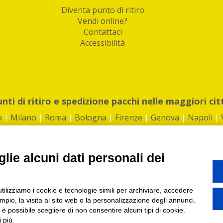
Diventa punto di ritiro
Vendi online?
Contattaci
Accessibilità
unti di ritiro e spedizione pacchi nelle maggiori cit
o
|
Milano
|
Roma
|
Bologna
|
Firenze
|
Genova
|
Napoli
|
lie alcuni dati personali dei
©2026 IndaBox srl
utilizziamo i cookie e tecnologie simili per archiviare, accedere
1360012 | REA: RM 1494760 | Cap.Soc.: 50.000€ |
Whistleblowing
|
Privacy
|
ti di ritiro tra Bar, Tabaccai, Edicole e Kipoint per ritirare i tuoi acquisti onli
pio, la visita al sito web o la personalizzazione degli annunci.
, è possibile scegliere di non consentire alcuni tipi di cookie.
 più.