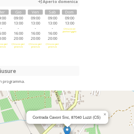
Aperto domenica
er
Gio
Ven
Sab
Dom
9:00
09:00
09:00
09:00
09:00
3:00
13:00
13:00
13:00
13:00
-
-
-
-
Chiuso al
pomeriggio
6:00
16:00
16:00
16:00
0:00
20:00
20:00
20:00
so per
Chiuso per
Chiuso per
Chiuso per
anzo
pranzo
pranzo
pranzo
iusure
in programma.
×
Contrada Cavoni Snc, 87040 Luzzi (CS)