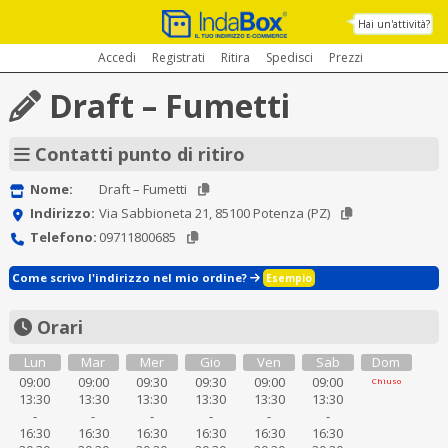
Hai un'attività?
Accedi
Registrati
Ritira
Spedisci
Prezzi
Draft – Fumetti
Contatti punto di ritiro
Nome:
Draft – Fumetti
Indirizzo:
Via Sabbioneta 21, 85100 Potenza (PZ)
Telefono:
09711800685
Come scrivo l'indirizzo nel mio ordine?
Esempio
Orari
Lun
Mar
Mer
Gio
Ven
Sab
Dom
09:00
09:00
09:30
09:30
09:00
09:00
Chiuso
13:30
13:30
13:30
13:30
13:30
13:30
-
-
-
-
-
-
16:30
16:30
16:30
16:30
16:30
16:30