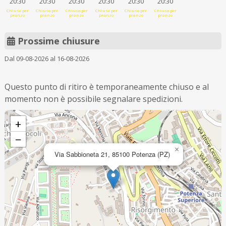
20:30
20:30
20:30
20:30
20:30
20:30
Chiuso per
Chiuso per
Chiuso per
Chiuso per
Chiuso per
Chiuso per
pranzo
pranzo
pranzo
pranzo
pranzo
pranzo
Prossime chiusure
Dal 09-08-2026 al 16-08-2026
Questo punto di ritiro è temporaneamente chiuso e al
momento non è possibile segnalare spedizioni.
+
−
×
Via Sabbioneta 21, 85100 Potenza (PZ)