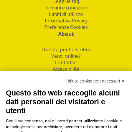
Leggi le faq
Termini e condizioni
Limiti di utilizzo
Informativa Privacy
Preferenze Cookies
About
Diventa punto di ritiro
Vendi online?
Contattaci
Accessibilità
Follow Us
Rifiuta cookie non necessari ✕
Facebook
Questo sito web raccoglie alcuni
Linkedin
dati personali dei visitatori e
utenti
I nostri punti di ritiro e spedizione pacchi nelle
maggiori città italiane
Con il tuo consenso, noi e i nostri partner utilizziamo i cookie e
tecnologie simili per archiviare, accedere ed elaborare i dati
Torino
|
Milano
|
Roma
|
Bologna
|
Firenze
|
Genova
|