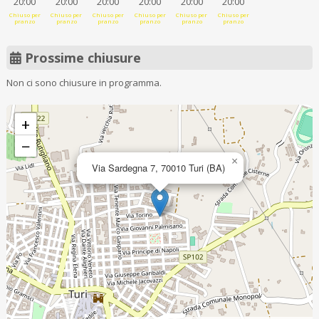
20:00
20:00
20:00
20:00
20:00
20:00
Chiuso per
Chiuso per
Chiuso per
Chiuso per
Chiuso per
Chiuso per
pranzo
pranzo
pranzo
pranzo
pranzo
pranzo
Prossime chiusure
Non ci sono chiusure in programma.
+
−
×
Via Sardegna 7, 70010 Turi (BA)