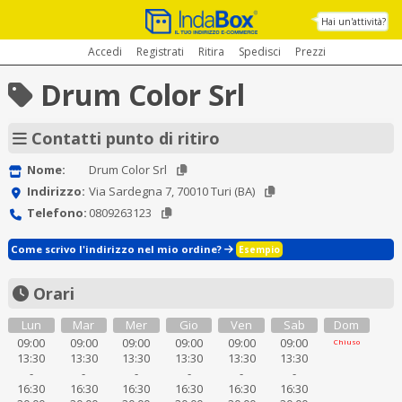
Hai un'attività?
Accedi
Registrati
Ritira
Spedisci
Prezzi
Drum Color Srl
Contatti punto di ritiro
Nome:
Drum Color Srl
Indirizzo:
Via Sardegna 7, 70010 Turi (BA)
Telefono:
0809263123
Come scrivo l'indirizzo nel mio ordine?
Esempio
Orari
Lun
Mar
Mer
Gio
Ven
Sab
Dom
09:00
09:00
09:00
09:00
09:00
09:00
Chiuso
13:30
13:30
13:30
13:30
13:30
13:30
-
-
-
-
-
-
16:30
16:30
16:30
16:30
16:30
16:30