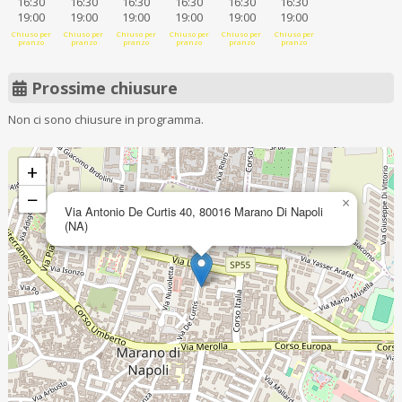
16:30
16:30
16:30
16:30
16:30
16:30
19:00
19:00
19:00
19:00
19:00
19:00
Chiuso per
Chiuso per
Chiuso per
Chiuso per
Chiuso per
Chiuso per
pranzo
pranzo
pranzo
pranzo
pranzo
pranzo
Prossime chiusure
Non ci sono chiusure in programma.
+
−
×
Via Antonio De Curtis 40, 80016 Marano Di Napoli
(NA)