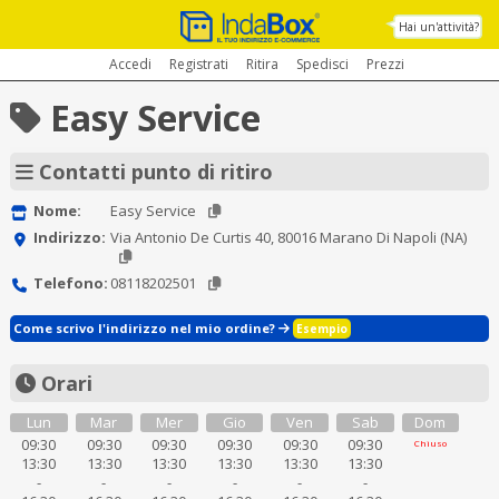
Hai un'attività?
Accedi
Registrati
Ritira
Spedisci
Prezzi
Easy Service
Contatti punto di ritiro
Nome:
Easy Service
Indirizzo:
Via Antonio De Curtis 40, 80016 Marano Di Napoli (NA)
Telefono:
08118202501
Come scrivo l'indirizzo nel mio ordine?
Esempio
Orari
Lun
Mar
Mer
Gio
Ven
Sab
Dom
09:30
09:30
09:30
09:30
09:30
09:30
Chiuso
13:30
13:30
13:30
13:30
13:30
13:30
-
-
-
-
-
-