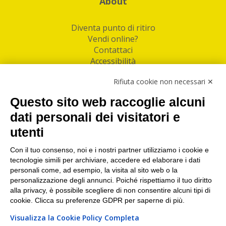
About
Diventa punto di ritiro
Vendi online?
Contattaci
Accessibilità
Follow Us
Rifiuta cookie non necessari ✕
Facebook
Questo sito web raccoglie alcuni
Linkedin
dati personali dei visitatori e
utenti
I nostri punti di ritiro e spedizione pacchi nelle
maggiori città italiane
Con il tuo consenso, noi e i nostri partner utilizziamo i cookie e
tecnologie simili per archiviare, accedere ed elaborare i dati
Torino
|
Milano
|
Roma
|
Bologna
|
Firenze
|
Genova
|
personali come, ad esempio, la visita al sito web o la
Napoli
|
Varese
personalizzazione degli annunci. Poiché rispettiamo il tuo diritto
alla privacy, è possibile scegliere di non consentire alcuni tipi di
cookie. Clicca su preferenze GDPR per saperne di più.
Visualizza la Cookie Policy Completa