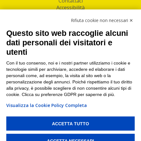
Contattaci
Accessibilità
Follow Us
Rifiuta cookie non necessari ✕
Facebook
Questo sito web raccoglie alcuni
Linkedin
dati personali dei visitatori e
utenti
I nostri punti di ritiro e spedizione pacchi nelle
maggiori città italiane
Con il tuo consenso, noi e i nostri partner utilizziamo i cookie e
tecnologie simili per archiviare, accedere ed elaborare i dati
Torino
|
Milano
|
Roma
|
Bologna
|
Firenze
|
Genova
|
personali come, ad esempio, la visita al sito web o la
Napoli
|
Varese
personalizzazione degli annunci. Poiché rispettiamo il tuo diritto
alla privacy, è possibile scegliere di non consentire alcuni tipi di
cookie. Clicca su preferenze GDPR per saperne di più.
Visualizza la Cookie Policy Completa
©2026 IndaBox srl
PI/CF/N°Iscr.: 10821360012 | REA: RM 1494760 | Cap.Soc.: 50.000€ |
Whistleblowing
|
Privacy
|
Preferenze Cookies
ACCETTA TUTTO
IndaBox | Oltre 11.500 punti di ritiro tra Bar, Tabaccai, Edicole e Kipoint per
ritirare i tuoi acquisti online e spedire i tuoi pacchi.
ACCETTA NECESSARI