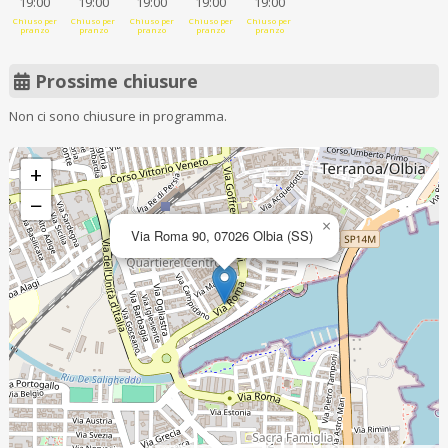
19:00
19:00
19:00
19:00
19:00
Chiuso per
Chiuso per
Chiuso per
Chiuso per
Chiuso per
pranzo
pranzo
pranzo
pranzo
pranzo
Prossime chiusure
Non ci sono chiusure in programma.
+
−
×
Via Roma 90, 07026 Olbia (SS)