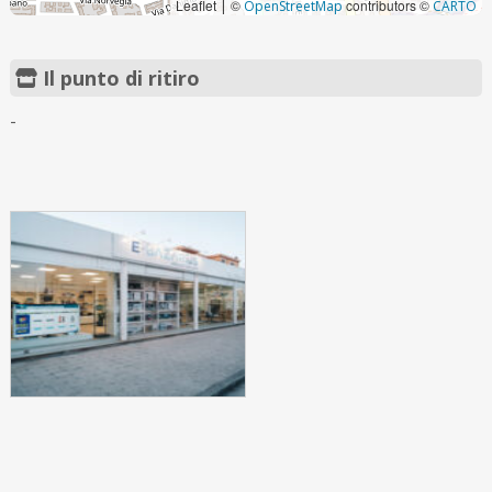
Leaflet
©
contributors ©
|
OpenStreetMap
CARTO
Il punto di ritiro
-