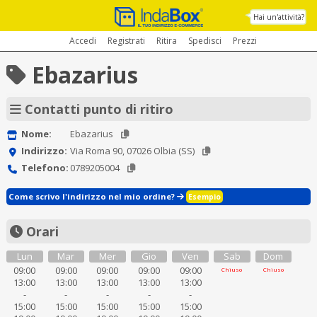
Hai un'attività?
Accedi
Registrati
Ritira
Spedisci
Prezzi
Ebazarius
Contatti punto di ritiro
Nome:
Ebazarius
Indirizzo:
Via Roma 90, 07026 Olbia (SS)
Telefono:
0789205004
Come scrivo l'indirizzo nel mio ordine?
Esempio
Orari
Lun
Mar
Mer
Gio
Ven
Sab
Dom
09:00
09:00
09:00
09:00
09:00
Chiuso
Chiuso
13:00
13:00
13:00
13:00
13:00
-
-
-
-
-
15:00
15:00
15:00
15:00
15:00