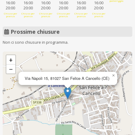
pomeriggio
16:00
16:00
16:00
16:00
16:00
16:00
20:00
20:00
20:00
20:00
20:00
20:00
Chiuso per
Chiuso per
Chiuso per
Chiuso per
Chiuso per
Chiuso per
pranzo
pranzo
pranzo
pranzo
pranzo
pranzo
Prossime chiusure
Non ci sono chiusure in programma.
+
−
×
Via Napoli 15, 81027 San Felice A Cancello (CE)