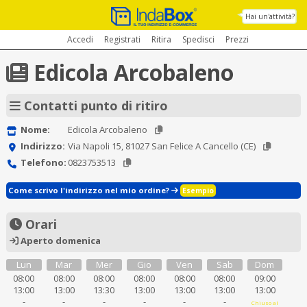
Hai un'attività?
Accedi
Registrati
Ritira
Spedisci
Prezzi
Edicola Arcobaleno
Contatti punto di ritiro
Nome:
Edicola Arcobaleno
Indirizzo:
Via Napoli 15, 81027 San Felice A Cancello (CE)
Telefono:
0823753513
Come scrivo l'indirizzo nel mio ordine?
Esempio
Orari
Aperto domenica
Lun
Mar
Mer
Gio
Ven
Sab
Dom
08:00
08:00
08:00
08:00
08:00
08:00
09:00
13:00
13:00
13:30
13:00
13:00
13:00
13:00
-
-
-
-
-
-
Chiuso al