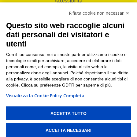
Accessibilità
Follow Us
Rifiuta cookie non necessari ✕
Facebook
Questo sito web raccoglie alcuni
Linkedin
dati personali dei visitatori e
utenti
I nostri punti di ritiro e spedizione pacchi nelle
maggiori città italiane
Con il tuo consenso, noi e i nostri partner utilizziamo i cookie e
tecnologie simili per archiviare, accedere ed elaborare i dati
Torino
|
Milano
|
Roma
|
Bologna
|
Firenze
|
Genova
|
personali come, ad esempio, la visita al sito web o la
Napoli
|
Varese
personalizzazione degli annunci. Poiché rispettiamo il tuo diritto
alla privacy, è possibile scegliere di non consentire alcuni tipi di
cookie. Clicca su preferenze GDPR per saperne di più.
Visualizza la Cookie Policy Completa
©2026 IndaBox srl
PI/CF/N°Iscr.: 10821360012 | REA: RM 1494760 | Cap.Soc.: 50.000€ |
Whistleblowing
|
Privacy
|
Preferenze Cookies
ACCETTA TUTTO
IndaBox | Oltre 11.500 punti di ritiro tra Bar, Tabaccai, Edicole e Kipoint per
ritirare i tuoi acquisti online e spedire i tuoi pacchi.
ACCETTA NECESSARI