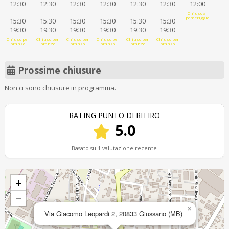
12:30
12:30
12:30
12:30
12:30
12:30
12:00
-
-
-
-
-
-
Chiuso al
pomeriggio
15:30
15:30
15:30
15:30
15:30
15:30
19:30
19:30
19:30
19:30
19:30
19:30
Chiuso per
Chiuso per
Chiuso per
Chiuso per
Chiuso per
Chiuso per
pranzo
pranzo
pranzo
pranzo
pranzo
pranzo
Prossime chiusure
Non ci sono chiusure in programma.
RATING PUNTO DI RITIRO
5.0
Basato su 1 valutazione recente
+
−
×
Via Giacomo Leopardi 2, 20833 Giussano (MB)