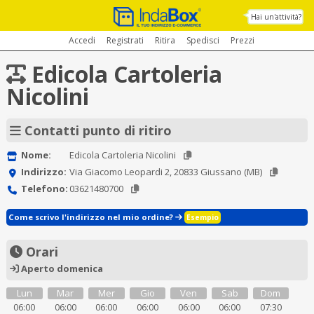
Hai un'attività?
Accedi
Registrati
Ritira
Spedisci
Prezzi
Edicola Cartoleria
Nicolini
Contatti punto di ritiro
Nome:
Edicola Cartoleria Nicolini
Indirizzo:
Via Giacomo Leopardi 2, 20833 Giussano (MB)
Telefono:
03621480700
Come scrivo l'indirizzo nel mio ordine?
Esempio
Orari
Aperto domenica
Lun
Mar
Mer
Gio
Ven
Sab
Dom
06:00
06:00
06:00
06:00
06:00
06:00
07:30