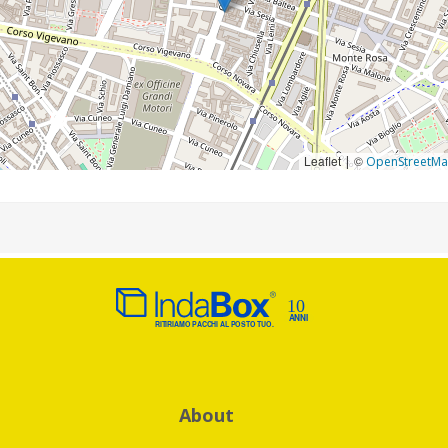
Leaflet
©
|
OpenStreetM
About