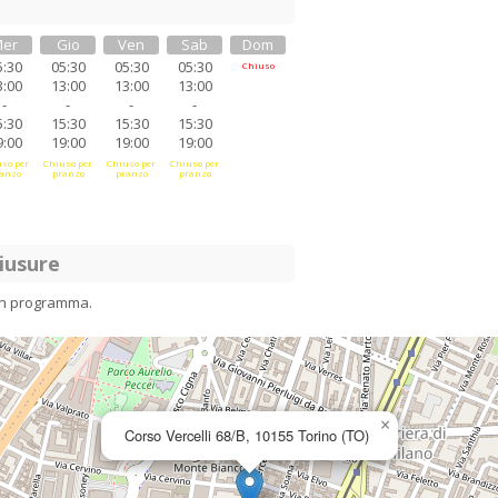
er
Gio
Ven
Sab
Dom
5:30
05:30
05:30
05:30
Chiuso
3:00
13:00
13:00
13:00
-
-
-
-
5:30
15:30
15:30
15:30
9:00
19:00
19:00
19:00
so per
Chiuso per
Chiuso per
Chiuso per
anzo
pranzo
pranzo
pranzo
iusure
in programma.
×
Corso Vercelli 68/B, 10155 Torino (TO)