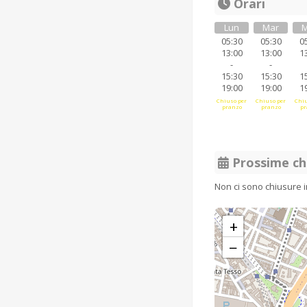
Orari
Lun
Mar
M
05:30
05:30
0
13:00
13:00
1
-
-
15:30
15:30
1
19:00
19:00
1
Chiuso per
Chiuso per
Chiu
pranzo
pranzo
pr
Prossime ch
Non ci sono chiusure 
+
−