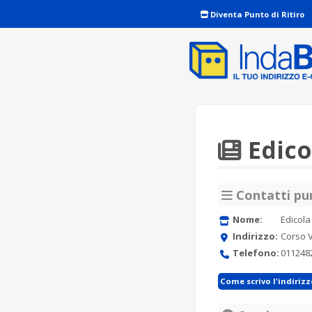
Diventa Punto di Ritiro
Edico
Contatti pun
Nome:
Edicol
Indirizzo:
Corso V
Telefono:
011248
Come scrivo l'indiriz