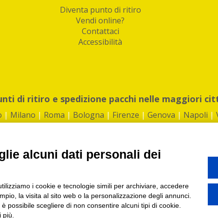
Diventa punto di ritiro
Vendi online?
Contattaci
Accessibilità
unti di ritiro e spedizione pacchi nelle maggiori cit
o
|
Milano
|
Roma
|
Bologna
|
Firenze
|
Genova
|
Napoli
|
lie alcuni dati personali dei
©2026 IndaBox srl
utilizziamo i cookie e tecnologie simili per archiviare, accedere
1360012 | REA: RM 1494760 | Cap.Soc.: 50.000€ |
Whistleblowing
|
Privacy
|
ti di ritiro tra Bar, Tabaccai, Edicole e Kipoint per ritirare i tuoi acquisti onli
pio, la visita al sito web o la personalizzazione degli annunci.
, è possibile scegliere di non consentire alcuni tipi di cookie.
 più.