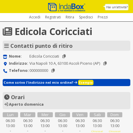
Hai un'attività?
Accedi
Registrati
Ritira
Spedisci
Prezzi
Edicola Coricciati
Contatti punto di ritiro
Nome:
Edicola Coricciati
Indirizzo:
Via Napoli 10 A, 63100 Ascoli Piceno (AP)
Telefono:
000000000
Come scrivo l'indirizzo nel mio ordine?
Esempio
Orari
Aperto domenica
Lun
Mar
Mer
Gio
Ven
Sab
Dom
06:30
06:30
06:30
06:30
06:30
06:30
06:30
13:00
13:00
13:00
13:00
13:00
13:00
13:00
-
-
-
-
-
Chiuso al
Chiuso al