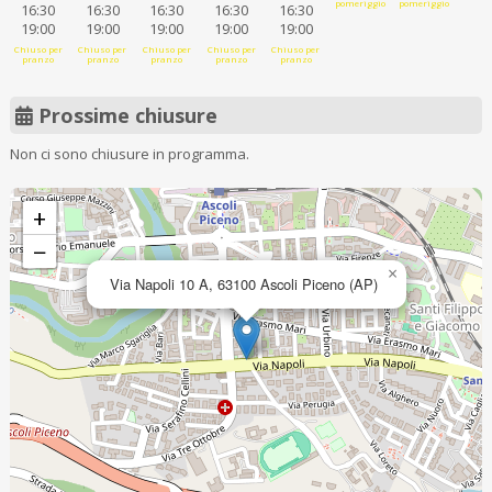
pomeriggio
pomeriggio
16:30
16:30
16:30
16:30
16:30
19:00
19:00
19:00
19:00
19:00
Chiuso per
Chiuso per
Chiuso per
Chiuso per
Chiuso per
pranzo
pranzo
pranzo
pranzo
pranzo
Prossime chiusure
Non ci sono chiusure in programma.
+
−
×
Via Napoli 10 A, 63100 Ascoli Piceno (AP)