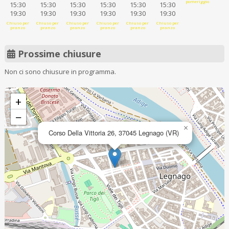
pomeriggio
15:30
15:30
15:30
15:30
15:30
15:30
19:30
19:30
19:30
19:30
19:30
19:30
Chiuso per
Chiuso per
Chiuso per
Chiuso per
Chiuso per
Chiuso per
pranzo
pranzo
pranzo
pranzo
pranzo
pranzo
Prossime chiusure
Non ci sono chiusure in programma.
+
−
×
Corso Della Vittoria 26, 37045 Legnago (VR)