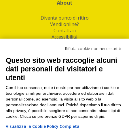
About
Diventa punto di ritiro
Vendi online?
Contattaci
Accessibilità
Follow Us
Rifiuta cookie non necessari ✕
Facebook
Questo sito web raccoglie alcuni
Linkedin
dati personali dei visitatori e
utenti
I nostri punti di ritiro e spedizione pacchi nelle
maggiori città italiane
Con il tuo consenso, noi e i nostri partner utilizziamo i cookie e
tecnologie simili per archiviare, accedere ed elaborare i dati
Torino
|
Milano
|
Roma
|
Bologna
|
Firenze
|
Genova
|
personali come, ad esempio, la visita al sito web o la
Napoli
|
Varese
personalizzazione degli annunci. Poiché rispettiamo il tuo diritto
alla privacy, è possibile scegliere di non consentire alcuni tipi di
cookie. Clicca su preferenze GDPR per saperne di più.
Visualizza la Cookie Policy Completa