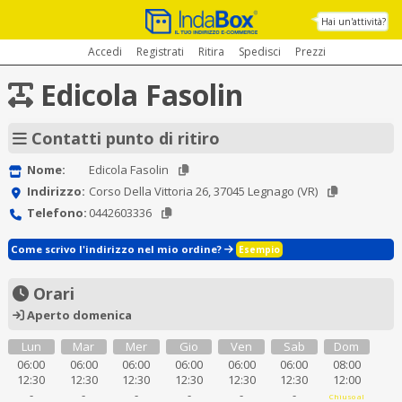
Hai un'attività?
Accedi
Registrati
Ritira
Spedisci
Prezzi
Edicola Fasolin
Contatti punto di ritiro
Nome:
Edicola Fasolin
Indirizzo:
Corso Della Vittoria 26, 37045 Legnago (VR)
Telefono:
0442603336
Come scrivo l'indirizzo nel mio ordine?
Esempio
Orari
Aperto domenica
Lun
Mar
Mer
Gio
Ven
Sab
Dom
06:00
06:00
06:00
06:00
06:00
06:00
08:00
12:30
12:30
12:30
12:30
12:30
12:30
12:00
-
-
-
-
-
-
Chiuso al