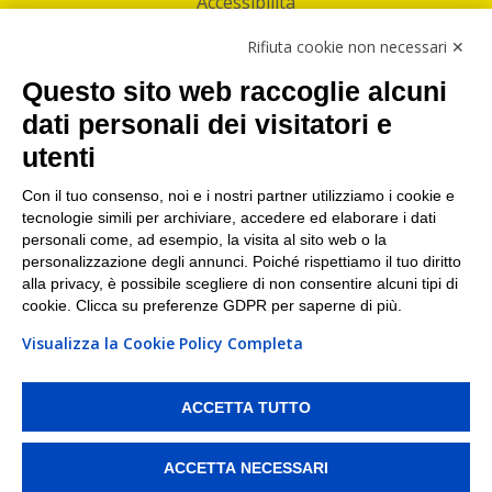
Accessibilità
Follow Us
Rifiuta cookie non necessari ✕
Facebook
Questo sito web raccoglie alcuni
Linkedin
dati personali dei visitatori e
utenti
I nostri punti di ritiro e spedizione pacchi nelle
maggiori città italiane
Con il tuo consenso, noi e i nostri partner utilizziamo i cookie e
tecnologie simili per archiviare, accedere ed elaborare i dati
Torino
|
Milano
|
Roma
|
Bologna
|
Firenze
|
Genova
|
personali come, ad esempio, la visita al sito web o la
Napoli
|
Varese
personalizzazione degli annunci. Poiché rispettiamo il tuo diritto
alla privacy, è possibile scegliere di non consentire alcuni tipi di
cookie. Clicca su preferenze GDPR per saperne di più.
Visualizza la Cookie Policy Completa
©2026 IndaBox srl
PI/CF/N°Iscr.: 10821360012 | REA: RM 1494760 | Cap.Soc.: 50.000€ |
Whistleblowing
|
Privacy
|
Preferenze Cookies
ACCETTA TUTTO
IndaBox | Oltre 11.500 punti di ritiro tra Bar, Tabaccai, Edicole e Kipoint per
ritirare i tuoi acquisti online e spedire i tuoi pacchi.
ACCETTA NECESSARI