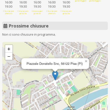
pomeriggio
pomeriggio
16:00
16:00
16:00
16:00
16:00
19:30
19:30
19:30
19:30
19:30
Chiuso per
Chiuso per
Chiuso per
Chiuso per
Chiuso per
pranzo
pranzo
pranzo
pranzo
pranzo
Prossime chiusure
Non ci sono chiusure in programma.
+
−
×
Piazzale Donatello Snc, 56122 Pisa (PI)