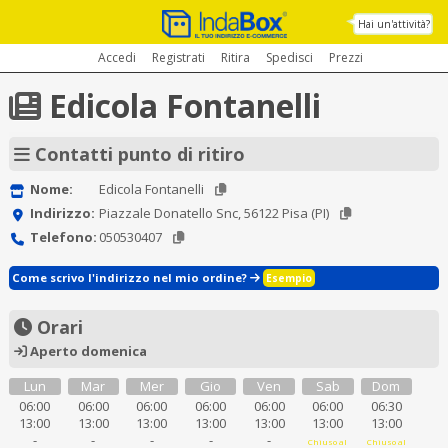
Hai un'attività?
Accedi
Registrati
Ritira
Spedisci
Prezzi
Edicola Fontanelli
Contatti punto di ritiro
Nome:
Edicola Fontanelli
Indirizzo:
Piazzale Donatello Snc, 56122 Pisa (PI)
Telefono:
050530407
Come scrivo l'indirizzo nel mio ordine?
Esempio
Orari
Aperto domenica
Lun
Mar
Mer
Gio
Ven
Sab
Dom
06:00
06:00
06:00
06:00
06:00
06:00
06:30
13:00
13:00
13:00
13:00
13:00
13:00
13:00
-
-
-
-
-
Chiuso al
Chiuso al