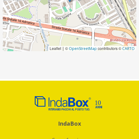
Leaflet
©
contributors ©
|
OpenStreetMap
CARTO
IndaBox