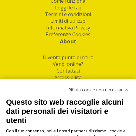
Come funziona
Leggi le faq
Termini e condizioni
Limiti di utilizzo
Informativa Privacy
Preferenze Cookies
About
Diventa punto di ritiro
Vendi online?
Contattaci
Accessibilità
Follow Us
Rifiuta cookie non necessari ✕
Facebook
Questo sito web raccoglie alcuni
Linkedin
dati personali dei visitatori e
utenti
I nostri punti di ritiro e spedizione pacchi nelle
maggiori città italiane
Con il tuo consenso, noi e i nostri partner utilizziamo i cookie e