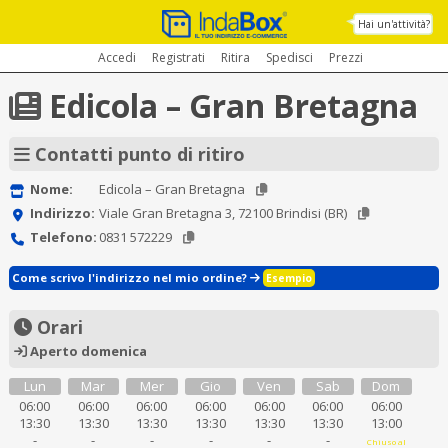
Hai un'attività?
Accedi
Registrati
Ritira
Spedisci
Prezzi
Edicola – Gran Bretagna
Contatti punto di ritiro
Nome:
Edicola – Gran Bretagna
Indirizzo:
Viale Gran Bretagna 3, 72100 Brindisi (BR)
Telefono:
0831 572229
Come scrivo l'indirizzo nel mio ordine?
Esempio
Orari
Aperto domenica
Lun
Mar
Mer
Gio
Ven
Sab
Dom
06:00
06:00
06:00
06:00
06:00
06:00
06:00
13:30
13:30
13:30
13:30
13:30
13:30
13:00
-
-
-
-
-
-
Chiuso al