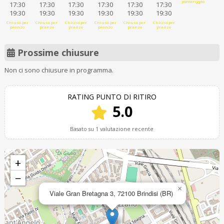
pomeriggio
17:30
17:30
17:30
17:30
17:30
17:30
19:30
19:30
19:30
19:30
19:30
19:30
Chiuso per
Chiuso per
Chiuso per
Chiuso per
Chiuso per
Chiuso per
pranzo
pranzo
pranzo
pranzo
pranzo
pranzo
Prossime chiusure
Non ci sono chiusure in programma.
RATING PUNTO DI RITIRO
5.0
Basato su 1 valutazione recente
+
−
×
Viale Gran Bretagna 3, 72100 Brindisi (BR)