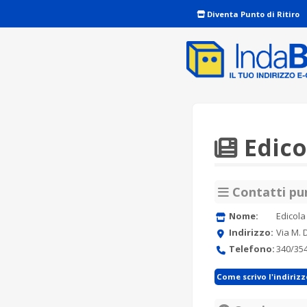
Diventa Punto di Ritiro
Edico
Contatti pun
Nome:
Edicola
Indirizzo:
Via M. 
Telefono:
340/35
Come scrivo l'indiriz