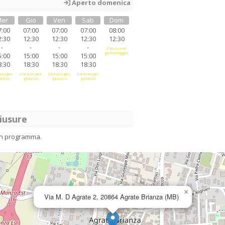
Aperto domenica
er
Gio
Ven
Sab
Dom
7:00
07:00
07:00
07:00
08:00
2:30
12:30
12:30
12:30
12:30
-
-
-
-
Chiuso al
pomeriggio
5:00
15:00
15:00
15:00
8:30
18:30
18:30
18:30
so per
Chiuso per
Chiuso per
Chiuso per
anzo
pranzo
pranzo
pranzo
iusure
in programma.
×
Via M. D Agrate 2, 20864 Agrate Brianza (MB)