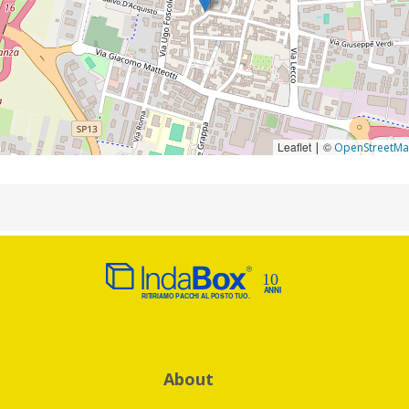
Leaflet
©
|
OpenStreetM
About