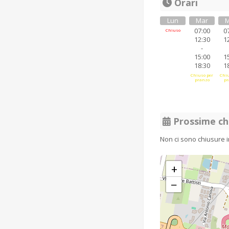
Orari
Lun
Mar
M
07:00
0
Chiuso
12:30
1
-
15:00
1
18:30
1
Chiuso per
Chiu
pranzo
pr
Prossime ch
Non ci sono chiusure 
+
−