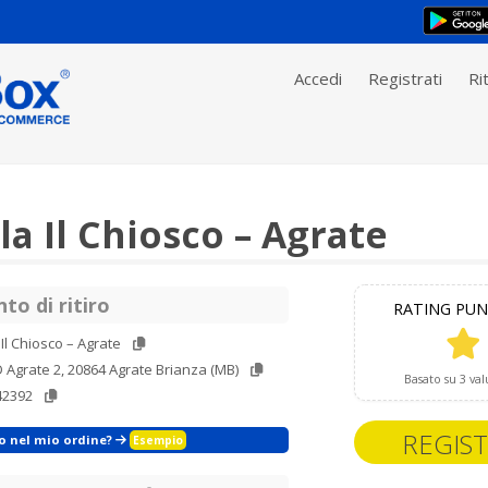
Accedi
Registrati
Rit
la Il Chiosco – Agrate
to di ritiro
RATING PUN
 Il Chiosco – Agrate
D Agrate 2, 20864 Agrate Brianza (MB)
Basato su 3 val
42392
REGIST
zo nel mio ordine?
Esempio