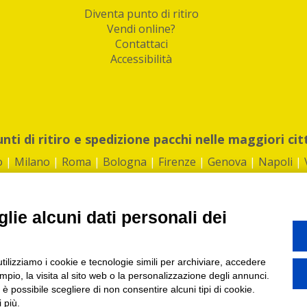
Diventa punto di ritiro
Vendi online?
Contattaci
Accessibilità
unti di ritiro e spedizione pacchi nelle maggiori cit
o
|
Milano
|
Roma
|
Bologna
|
Firenze
|
Genova
|
Napoli
|
lie alcuni dati personali dei
©2026 IndaBox srl
utilizziamo i cookie e tecnologie simili per archiviare, accedere
1360012 | REA: RM 1494760 | Cap.Soc.: 50.000€ |
Whistleblowing
|
Privacy
|
ti di ritiro tra Bar, Tabaccai, Edicole e Kipoint per ritirare i tuoi acquisti onli
pio, la visita al sito web o la personalizzazione degli annunci.
, è possibile scegliere di non consentire alcuni tipi di cookie.
 più.