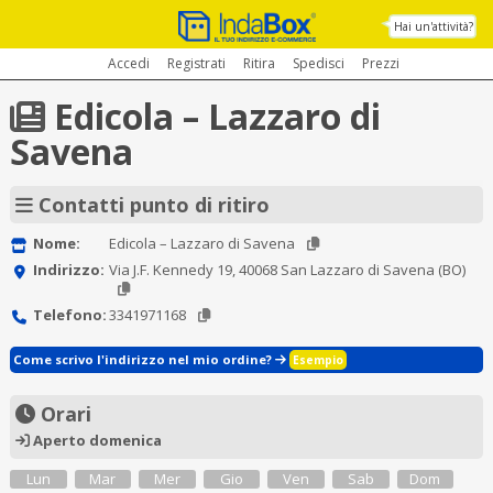
Hai un'attività?
Accedi
Registrati
Ritira
Spedisci
Prezzi
Edicola – Lazzaro di
Savena
Contatti punto di ritiro
Nome:
Edicola – Lazzaro di Savena
Indirizzo:
Via J.F. Kennedy 19, 40068 San Lazzaro di Savena (BO)
Telefono:
3341971168
Come scrivo l'indirizzo nel mio ordine?
Esempio
Orari
Aperto domenica
Lun
Mar
Mer
Gio
Ven
Sab
Dom