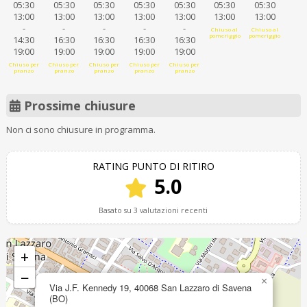
05:30
05:30
05:30
05:30
05:30
05:30
05:30
13:00
13:00
13:00
13:00
13:00
13:00
13:00
-
-
-
-
-
Chiuso al
Chiuso al
pomeriggio
pomeriggio
14:30
16:30
16:30
16:30
16:30
19:00
19:00
19:00
19:00
19:00
Chiuso per
Chiuso per
Chiuso per
Chiuso per
Chiuso per
pranzo
pranzo
pranzo
pranzo
pranzo
Prossime chiusure
Non ci sono chiusure in programma.
RATING PUNTO DI RITIRO
5.0
Basato su 3 valutazioni recenti
+
−
×
Via J.F. Kennedy 19, 40068 San Lazzaro di Savena
(BO)