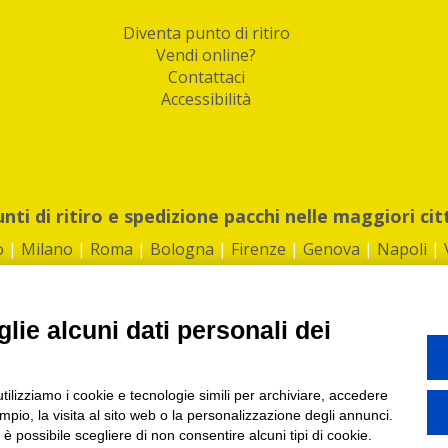
Diventa punto di ritiro
Vendi online?
Contattaci
Accessibilità
unti di ritiro e spedizione pacchi nelle maggiori cit
o
|
Milano
|
Roma
|
Bologna
|
Firenze
|
Genova
|
Napoli
|
lie alcuni dati personali dei
©2026 IndaBox srl
utilizziamo i cookie e tecnologie simili per archiviare, accedere
1360012 | REA: RM 1494760 | Cap.Soc.: 50.000€ |
Whistleblowing
|
Privacy
|
ti di ritiro tra Bar, Tabaccai, Edicole e Kipoint per ritirare i tuoi acquisti onli
pio, la visita al sito web o la personalizzazione degli annunci.
, è possibile scegliere di non consentire alcuni tipi di cookie.