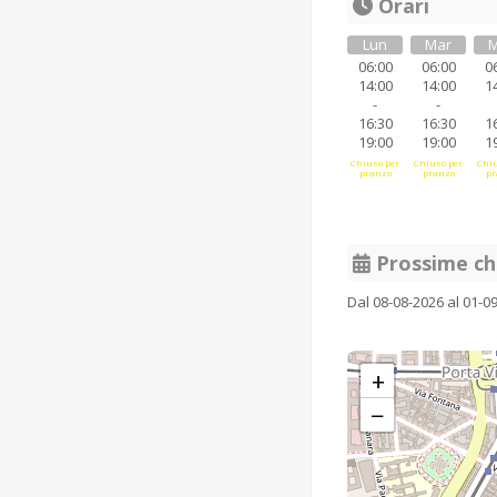
Orari
Lun
Mar
M
06:00
06:00
0
14:00
14:00
1
-
-
16:30
16:30
1
19:00
19:00
1
Chiuso per
Chiuso per
Chiu
pranzo
pranzo
pr
Prossime ch
Dal 08-08-2026 al 01-0
+
−