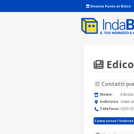
Diventa Punto di Ritiro
Edico
Contatti pun
Nome:
Edicola
Indirizzo:
Viale U
Telefono:
025510
Come scrivo l'indiriz