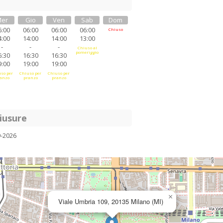
er
Gio
Ven
Sab
Dom
6:00
06:00
06:00
06:00
Chiuso
4:00
14:00
14:00
13:00
-
-
-
Chiuso al
pomeriggio
6:30
16:30
16:30
9:00
19:00
19:00
so per
Chiuso per
Chiuso per
anzo
pranzo
pranzo
iusure
9-2026
×
Viale Umbria 109, 20135 Milano (MI)