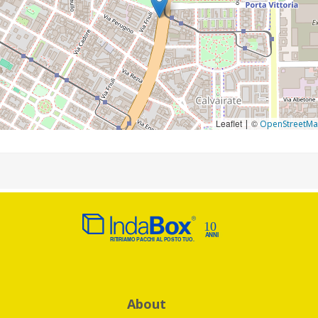
Leaflet
©
|
OpenStreetM
About