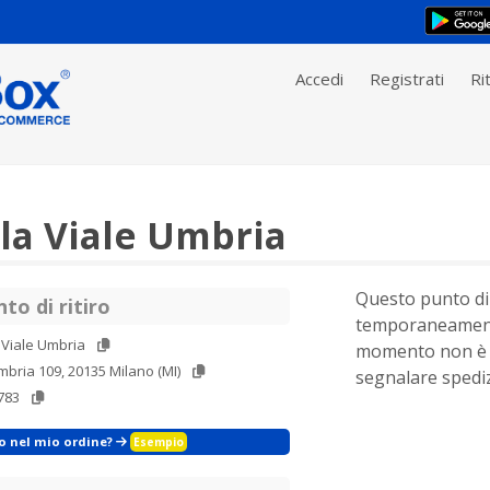
Accedi
Registrati
Rit
la Viale Umbria
Questo punto di 
to di ritiro
temporaneament
 Viale Umbria
momento non è 
mbria 109, 20135 Milano (MI)
segnalare spediz
783
zo nel mio ordine?
Esempio