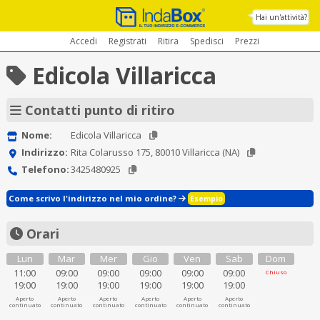
Hai un'attività?
Accedi
Registrati
Ritira
Spedisci
Prezzi
Edicola Villaricca
Contatti punto di ritiro
Nome:
Edicola Villaricca
Indirizzo:
Rita Colarusso 175, 80010 Villaricca (NA)
Telefono:
3425480925
Come scrivo l'indirizzo nel mio ordine?
Esempio
Orari
Lun
Mar
Mer
Gio
Ven
Sab
Dom
11:00
09:00
09:00
09:00
09:00
09:00
Chiuso
19:00
19:00
19:00
19:00
19:00
19:00
Aperto
Aperto
Aperto
Aperto
Aperto
Aperto
continuato
continuato
continuato
continuato
continuato
continuato