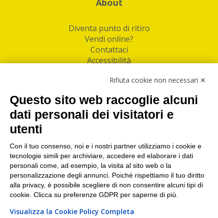
About
Diventa punto di ritiro
Vendi online?
Contattaci
Accessibilità
Follow Us
Rifiuta cookie non necessari ✕
Facebook
Questo sito web raccoglie alcuni
Linkedin
dati personali dei visitatori e
utenti
I nostri punti di ritiro e spedizione pacchi nelle
maggiori città italiane
Con il tuo consenso, noi e i nostri partner utilizziamo i cookie e
tecnologie simili per archiviare, accedere ed elaborare i dati
Torino
|
Milano
|
Roma
|
Bologna
|
Firenze
|
Genova
|
personali come, ad esempio, la visita al sito web o la
Napoli
|
Varese
personalizzazione degli annunci. Poiché rispettiamo il tuo diritto
alla privacy, è possibile scegliere di non consentire alcuni tipi di
cookie. Clicca su preferenze GDPR per saperne di più.
Visualizza la Cookie Policy Completa