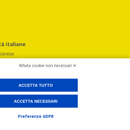
tà italiane
Varese
Rifiuta cookie non necessari ✕
ACCETTA TUTTO
Preferenze Cookies
ACCETTA NECESSARI
ne e spedire i tuoi pacchi.
Preferenze GDPR