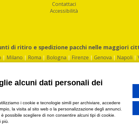
Contattaci
Accessibilità
unti di ritiro e spedizione pacchi nelle maggiori cit
o
|
Milano
|
Roma
|
Bologna
|
Firenze
|
Genova
|
Napoli
|
lie alcuni dati personali dei
©2026 IndaBox srl
utilizziamo i cookie e tecnologie simili per archiviare, accedere
1360012 | REA: RM 1494760 | Cap.Soc.: 50.000€ |
Whistleblowing
|
Privacy
|
ti di ritiro tra Bar, Tabaccai, Edicole e Kipoint per ritirare i tuoi acquisti onli
pio, la visita al sito web o la personalizzazione degli annunci.
, è possibile scegliere di non consentire alcuni tipi di cookie.
 più.