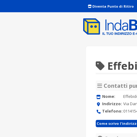
Diventa Punto di Ritiro
Effeb
Contatti pun
Nome:
Effebid
Indirizzo:
Via Dan
Telefono:
011415
Come scrivo l'indiriz