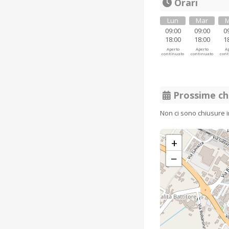
Orari
Lun
Mar
M
09:00
09:00
0
18:00
18:00
1
Aperto
Aperto
Ap
continuato
continuato
cont
Prossime ch
Non ci sono chiusure 
+
−