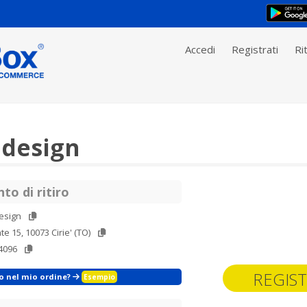
Accedi
Registrati
Rit
idesign
to di ritiro
esign
te 15, 10073 Cirie' (TO)
4096
REGIST
zo nel mio ordine?
Esempio