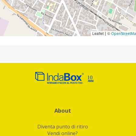
Leaflet
©
|
OpenStreetM
About
Diventa punto di ritiro
Vendi online?