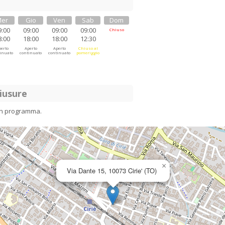
er
Gio
Ven
Sab
Dom
9:00
09:00
09:00
09:00
Chiuso
8:00
18:00
18:00
12:30
erto
Aperto
Aperto
Chiuso al
inuato
continuato
continuato
pomeriggio
iusure
in programma.
×
Via Dante 15, 10073 Cirie' (TO)