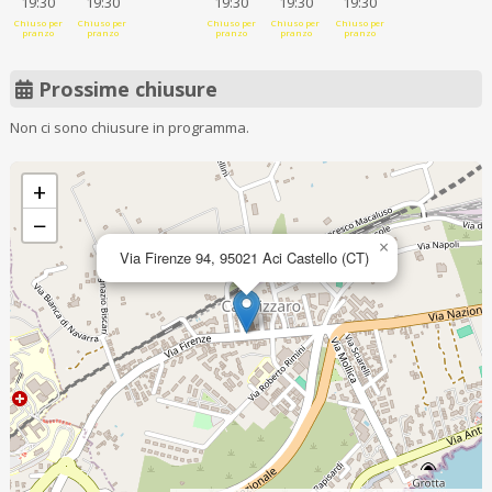
19:30
19:30
19:30
19:30
19:30
Chiuso per
Chiuso per
Chiuso per
Chiuso per
Chiuso per
pranzo
pranzo
pranzo
pranzo
pranzo
Prossime chiusure
Non ci sono chiusure in programma.
+
−
×
Via Firenze 94, 95021 Aci Castello (CT)