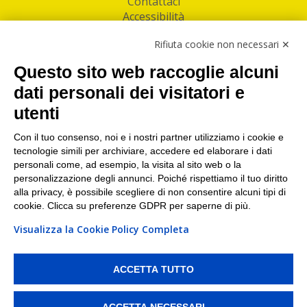
Contattaci
Accessibilità
Follow Us
Rifiuta cookie non necessari ✕
Facebook
Questo sito web raccoglie alcuni
Linkedin
dati personali dei visitatori e
utenti
I nostri punti di ritiro e spedizione pacchi nelle
maggiori città italiane
Con il tuo consenso, noi e i nostri partner utilizziamo i cookie e
tecnologie simili per archiviare, accedere ed elaborare i dati
Torino
|
Milano
|
Roma
|
Bologna
|
Firenze
|
Genova
|
personali come, ad esempio, la visita al sito web o la
Napoli
|
Varese
personalizzazione degli annunci. Poiché rispettiamo il tuo diritto
alla privacy, è possibile scegliere di non consentire alcuni tipi di
cookie. Clicca su preferenze GDPR per saperne di più.
Visualizza la Cookie Policy Completa
©2026 IndaBox srl
PI/CF/N°Iscr.: 10821360012 | REA: RM 1494760 | Cap.Soc.: 50.000€ |
Whistleblowing
|
Privacy
|
Preferenze Cookies
ACCETTA TUTTO
IndaBox | Oltre 11.500 punti di ritiro tra Bar, Tabaccai, Edicole e Kipoint per
ritirare i tuoi acquisti online e spedire i tuoi pacchi.
ACCETTA NECESSARI