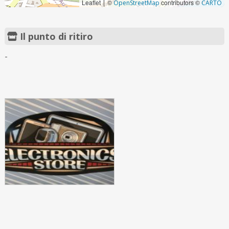
Leaflet
©
contributors ©
|
OpenStreetMap
CARTO
Il punto di ritiro
-