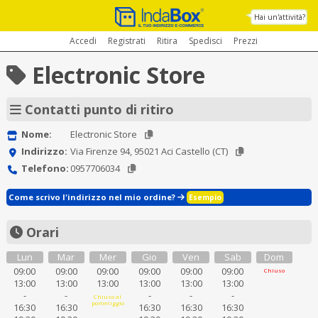
Hai un'attività?
Accedi
Registrati
Ritira
Spedisci
Prezzi
Electronic Store
Contatti punto di ritiro
Nome:
Electronic Store
Indirizzo:
Via Firenze 94, 95021 Aci Castello (CT)
Telefono:
0957706034
Come scrivo l'indirizzo nel mio ordine?
Esempio
Orari
Lun
Mar
Mer
Gio
Ven
Sab
Dom
09:00
09:00
09:00
09:00
09:00
09:00
Chiuso
13:00
13:00
13:00
13:00
13:00
13:00
-
-
-
-
-
Chiuso al
pomeriggio
16:30
16:30
16:30
16:30
16:30