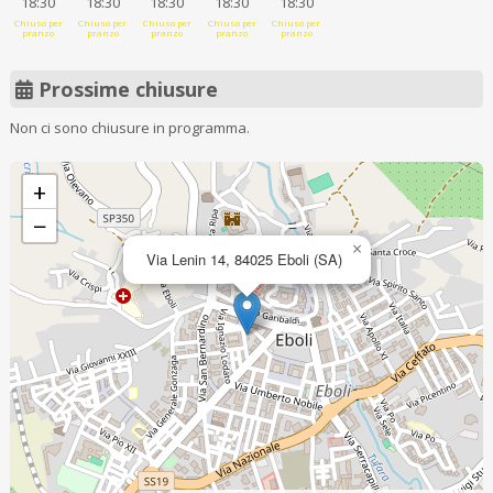
18:30
18:30
18:30
18:30
18:30
Chiuso per
Chiuso per
Chiuso per
Chiuso per
Chiuso per
pranzo
pranzo
pranzo
pranzo
pranzo
Prossime chiusure
Non ci sono chiusure in programma.
+
−
×
Via Lenin 14, 84025 Eboli (SA)