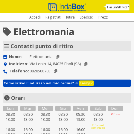
Hai un'attività?
Accedi
Registrati
Ritira
Spedisci
Prezzi
Elettromania
Contatti punto di ritiro
Nome:
Elettromania
Indirizzo:
Via Lenin 14, 84025 Eboli (SA)
Telefono:
0828508703
Come scrivo l'indirizzo nel mio ordine?
Esempio
Orari
Lun
Mar
Mer
Gio
Ven
Sab
Dom
08:30
08:30
08:30
08:30
08:30
08:30
Chiuso
13:00
13:00
13:00
13:00
13:00
13:00
-
-
-
-
-
Chiuso al
pomeriggio
16:00
16:00
16:00
16:00
16:00