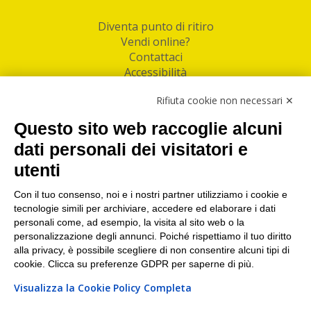
Diventa punto di ritiro
Vendi online?
Contattaci
Accessibilità
Follow Us
Rifiuta cookie non necessari ✕
Facebook
Questo sito web raccoglie alcuni
Linkedin
dati personali dei visitatori e
utenti
I nostri punti di ritiro e spedizione pacchi nelle
maggiori città italiane
Con il tuo consenso, noi e i nostri partner utilizziamo i cookie e
tecnologie simili per archiviare, accedere ed elaborare i dati
Torino
|
Milano
|
Roma
|
Bologna
|
Firenze
|
Genova
|
personali come, ad esempio, la visita al sito web o la
Napoli
|
Varese
personalizzazione degli annunci. Poiché rispettiamo il tuo diritto
alla privacy, è possibile scegliere di non consentire alcuni tipi di
cookie. Clicca su preferenze GDPR per saperne di più.
Visualizza la Cookie Policy Completa
©2026 IndaBox srl