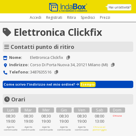
Hai un'attività?
Accedi
Registrati
Ritira
Spedisci
Prezzi
Elettronica Clickfix
Contatti punto di ritiro
Nome:
Elettronica Clickfix
Indirizzo:
Corso Di Porta Nuova 34, 20121 Milano (MI)
Telefono:
3487635516
Come scrivo l'indirizzo nel mio ordine?
Esempio
Orari
Lun
Mar
Mer
Gio
Ven
Sab
Dom
08:30
08:30
08:30
08:30
08:30
08:00
Chiuso
19:00
19:00
19:00
19:00
19:00
13:00
Aperto
Aperto
Aperto
Aperto
Aperto
Chiuso al
continuato
continuato
continuato
continuato
continuato
pomeriggio