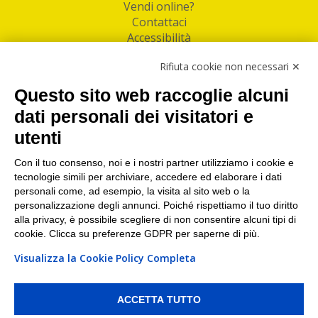
Vendi online?
Contattaci
Accessibilità
Follow Us
Rifiuta cookie non necessari ✕
Facebook
Questo sito web raccoglie alcuni
Linkedin
dati personali dei visitatori e
utenti
I nostri punti di ritiro e spedizione pacchi nelle
maggiori città italiane
Con il tuo consenso, noi e i nostri partner utilizziamo i cookie e
tecnologie simili per archiviare, accedere ed elaborare i dati
Torino
|
Milano
|
Roma
|
Bologna
|
Firenze
|
Genova
|
personali come, ad esempio, la visita al sito web o la
Napoli
|
Varese
personalizzazione degli annunci. Poiché rispettiamo il tuo diritto
alla privacy, è possibile scegliere di non consentire alcuni tipi di
cookie. Clicca su preferenze GDPR per saperne di più.
Visualizza la Cookie Policy Completa
©2026 IndaBox srl
PI/CF/N°Iscr.: 10821360012 | REA: RM 1494760 | Cap.Soc.: 50.000€ |
Whistleblowing
|
Privacy
|
Preferenze Cookies
ACCETTA TUTTO
IndaBox | Oltre 11.500 punti di ritiro tra Bar, Tabaccai, Edicole e Kipoint per