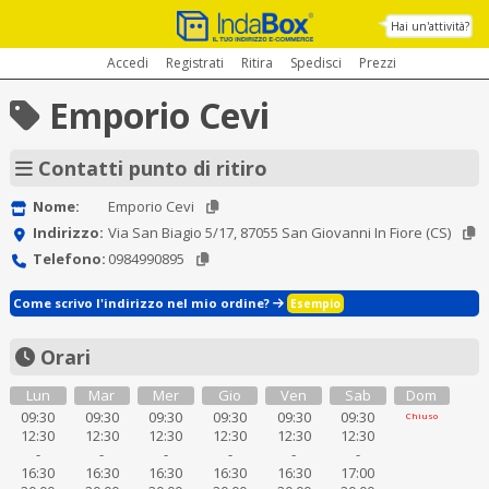
Hai un'attività?
Accedi
Registrati
Ritira
Spedisci
Prezzi
Emporio Cevi
Contatti punto di ritiro
Nome:
Emporio Cevi
Indirizzo:
Via San Biagio 5/17, 87055 San Giovanni In Fiore (CS)
Telefono:
0984990895
Come scrivo l'indirizzo nel mio ordine?
Esempio
Orari
Lun
Mar
Mer
Gio
Ven
Sab
Dom
09:30
09:30
09:30
09:30
09:30
09:30
Chiuso
12:30
12:30
12:30
12:30
12:30
12:30
-
-
-
-
-
-
16:30
16:30
16:30
16:30
16:30
17:00