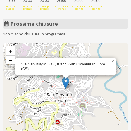
20:00
20:00
20:00
20:00
20:00
20:00
Chiuso per
Chiuso per
Chiuso per
Chiuso per
Chiuso per
Chiuso per
pranzo
pranzo
pranzo
pranzo
pranzo
pranzo
Prossime chiusure
Non ci sono chiusure in programma.
+
−
×
Via San Biagio 5/17, 87055 San Giovanni In Fiore
(CS)