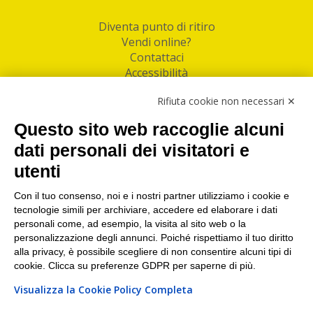
Diventa punto di ritiro
Vendi online?
Contattaci
Accessibilità
Follow Us
Rifiuta cookie non necessari ✕
Facebook
Questo sito web raccoglie alcuni
Linkedin
dati personali dei visitatori e
utenti
I nostri punti di ritiro e spedizione pacchi nelle
maggiori città italiane
Con il tuo consenso, noi e i nostri partner utilizziamo i cookie e
tecnologie simili per archiviare, accedere ed elaborare i dati
Torino
|
Milano
|
Roma
|
Bologna
|
Firenze
|
Genova
|
personali come, ad esempio, la visita al sito web o la
Napoli
|
Varese
personalizzazione degli annunci. Poiché rispettiamo il tuo diritto
alla privacy, è possibile scegliere di non consentire alcuni tipi di
cookie. Clicca su preferenze GDPR per saperne di più.
Visualizza la Cookie Policy Completa
©2026 IndaBox srl