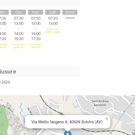
er
Gio
Ven
Sab
Dom
7:30
07:30
07:30
07:30
Chiuso
3:00
13:00
13:00
13:00
-
-
-
Chiuso al
pomeriggio
4:00
14:00
14:00
7:30
19:30
17:30
so per
Chiuso per
Chiuso per
anzo
pranzo
pranzo
iusure
8-2026
×
Via Melito Iangano 9, 83029 Solofra (AV)