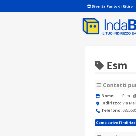
Diventa Punto di Ritiro
Esm
Contatti pun
Nome:
Esm
Indirizzo:
Via Mel
Telefono:
082553
Come scrivo l'indiriz