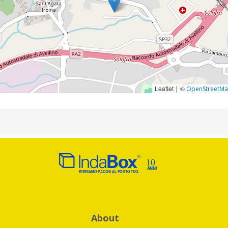
Leaflet
©
|
OpenStreetM
About