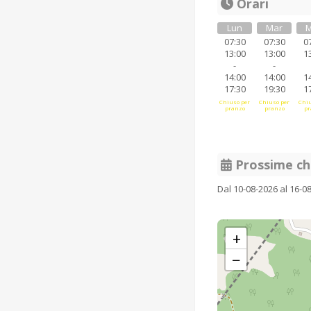
Orari
Lun
Mar
M
07:30
07:30
0
13:00
13:00
1
-
-
14:00
14:00
1
17:30
19:30
1
Chiuso per
Chiuso per
Chiu
pranzo
pranzo
pr
Prossime ch
Dal 10-08-2026 al 16-0
+
−