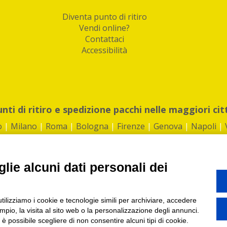
Diventa punto di ritiro
Vendi online?
Contattaci
Accessibilità
unti di ritiro e spedizione pacchi nelle maggiori cit
o
|
Milano
|
Roma
|
Bologna
|
Firenze
|
Genova
|
Napoli
|
lie alcuni dati personali dei
©2026 IndaBox srl
utilizziamo i cookie e tecnologie simili per archiviare, accedere
1360012 | REA: RM 1494760 | Cap.Soc.: 50.000€ |
Whistleblowing
|
Privacy
|
ti di ritiro tra Bar, Tabaccai, Edicole e Kipoint per ritirare i tuoi acquisti onli
pio, la visita al sito web o la personalizzazione degli annunci.
, è possibile scegliere di non consentire alcuni tipi di cookie.