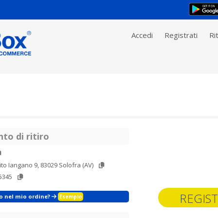
Accedi
Registrati
Rit
to di ritiro
ito Iangano 9, 83029 Solofra (AV)
5345
REGIST
zo nel mio ordine?
Esempio