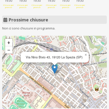
19:30
19:30
19:30
19:30
19:30
19:30
Chiuso per
Chiuso per
Chiuso per
Chiuso per
Chiuso per
Chiuso per
pranzo
pranzo
pranzo
pranzo
pranzo
pranzo
Prossime chiusure
Non ci sono chiusure in programma.
+
−
×
Via Nino Bixio 43, 19120 La Spezia (SP)