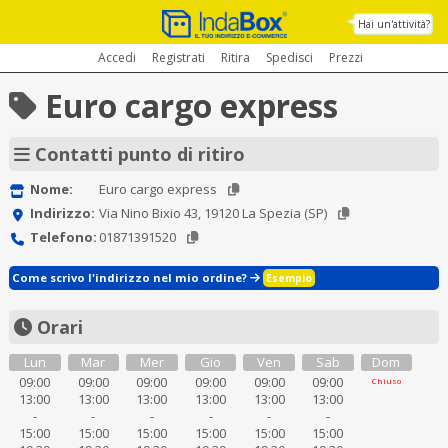
Hai un'attività?
Accedi
Registrati
Ritira
Spedisci
Prezzi
Euro cargo express
Contatti punto di ritiro
Nome:
Euro cargo express
Indirizzo:
Via Nino Bixio 43, 19120 La Spezia (SP)
Telefono:
01871391520
Come scrivo l'indirizzo nel mio ordine?
Esempio
Orari
Lun
Mar
Mer
Gio
Ven
Sab
Dom
09:00
09:00
09:00
09:00
09:00
09:00
Chiuso
13:00
13:00
13:00
13:00
13:00
13:00
-
-
-
-
-
-
15:00
15:00
15:00
15:00
15:00
15:00