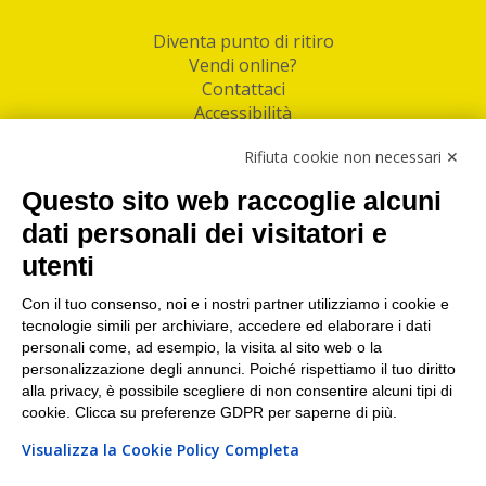
Diventa punto di ritiro
Vendi online?
Contattaci
Accessibilità
Follow Us
Rifiuta cookie non necessari ✕
Facebook
Questo sito web raccoglie alcuni
Linkedin
dati personali dei visitatori e
utenti
I nostri punti di ritiro e spedizione pacchi nelle
maggiori città italiane
Con il tuo consenso, noi e i nostri partner utilizziamo i cookie e
tecnologie simili per archiviare, accedere ed elaborare i dati
Torino
|
Milano
|
Roma
|
Bologna
|
Firenze
|
Genova
|
personali come, ad esempio, la visita al sito web o la
Napoli
|
Varese
personalizzazione degli annunci. Poiché rispettiamo il tuo diritto
alla privacy, è possibile scegliere di non consentire alcuni tipi di
cookie. Clicca su preferenze GDPR per saperne di più.
Visualizza la Cookie Policy Completa
©2026 IndaBox srl