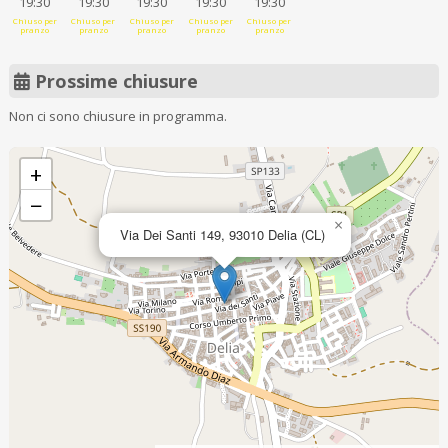
19:30
19:30
19:30
19:30
19:30
Chiuso per
Chiuso per
Chiuso per
Chiuso per
Chiuso per
pranzo
pranzo
pranzo
pranzo
pranzo
Prossime chiusure
Non ci sono chiusure in programma.
+
−
×
Via Dei Santi 149, 93010 Delia (CL)