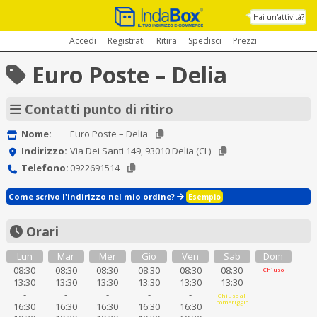
Hai un'attività?
Accedi
Registrati
Ritira
Spedisci
Prezzi
Euro Poste – Delia
Contatti punto di ritiro
Nome:
Euro Poste – Delia
Indirizzo:
Via Dei Santi 149, 93010 Delia (CL)
Telefono:
0922691514
Come scrivo l'indirizzo nel mio ordine?
Esempio
Orari
Lun
Mar
Mer
Gio
Ven
Sab
Dom
08:30
08:30
08:30
08:30
08:30
08:30
Chiuso
13:30
13:30
13:30
13:30
13:30
13:30
-
-
-
-
-
Chiuso al
pomeriggio
16:30
16:30
16:30
16:30
16:30