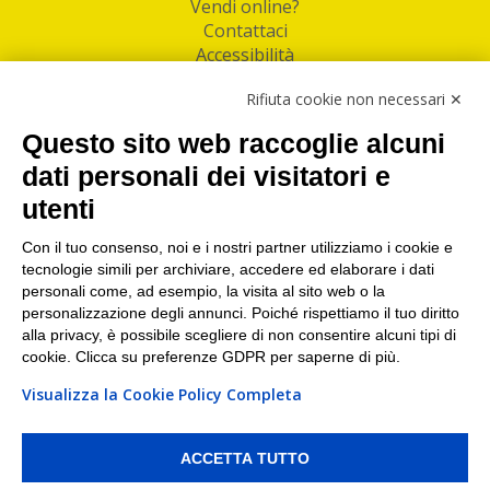
Vendi online?
Contattaci
Accessibilità
Follow Us
Rifiuta cookie non necessari ✕
Facebook
Questo sito web raccoglie alcuni
Linkedin
dati personali dei visitatori e
utenti
I nostri punti di ritiro e spedizione pacchi nelle
maggiori città italiane
Con il tuo consenso, noi e i nostri partner utilizziamo i cookie e
tecnologie simili per archiviare, accedere ed elaborare i dati
Torino
|
Milano
|
Roma
|
Bologna
|
Firenze
|
Genova
|
personali come, ad esempio, la visita al sito web o la
Napoli
|
Varese
personalizzazione degli annunci. Poiché rispettiamo il tuo diritto
alla privacy, è possibile scegliere di non consentire alcuni tipi di
cookie. Clicca su preferenze GDPR per saperne di più.
Visualizza la Cookie Policy Completa
©2026 IndaBox srl
PI/CF/N°Iscr.: 10821360012 | REA: RM 1494760 | Cap.Soc.: 50.000€ |
Whistleblowing
|
Privacy
|
Preferenze Cookies
ACCETTA TUTTO
IndaBox | Oltre 11.500 punti di ritiro tra Bar, Tabaccai, Edicole e Kipoint per