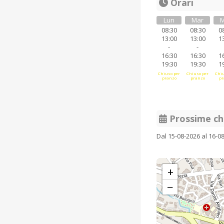
Orari
Lun
Mar
M
08:30
08:30
0
13:00
13:00
1
-
-
16:30
16:30
1
19:30
19:30
1
Chiuso per
Chiuso per
Chiu
pranzo
pranzo
pr
Prossime ch
Dal 15-08-2026 al 16-0
+
−