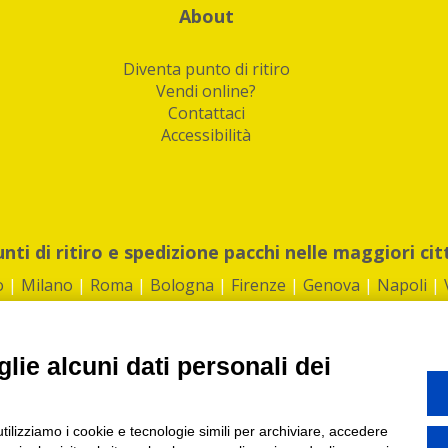
About
Diventa punto di ritiro
Vendi online?
Contattaci
Accessibilità
unti di ritiro e spedizione pacchi nelle maggiori cit
o
|
Milano
|
Roma
|
Bologna
|
Firenze
|
Genova
|
Napoli
|
lie alcuni dati personali dei
©2026 IndaBox srl
utilizziamo i cookie e tecnologie simili per archiviare, accedere
1360012 | REA: RM 1494760 | Cap.Soc.: 50.000€ |
Whistleblowing
|
Privacy
|