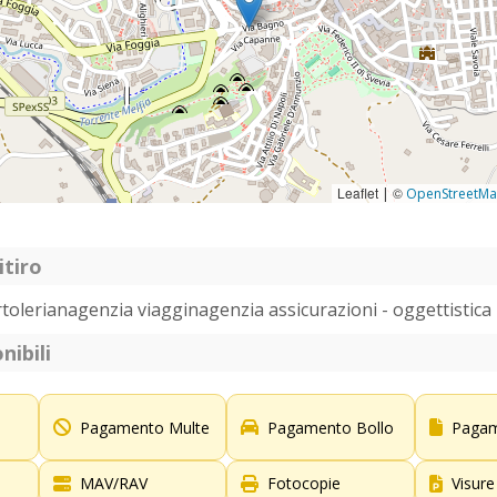
Leaflet
©
|
OpenStreetM
itiro
rtolerianagenzia viagginagenzia assicurazioni - oggettistica
nibili
Pagamento Multe
Pagamento Bollo
Pagam
MAV/RAV
Fotocopie
Visure