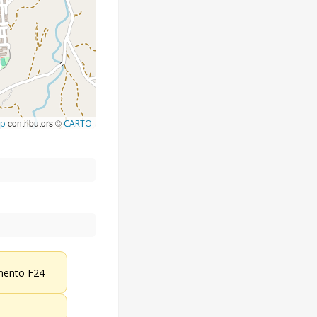
contributors ©
ap
CARTO
ento F24