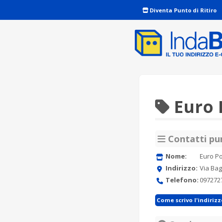
Diventa Punto di Ritiro
Euro P
Contatti pun
Nome:
Euro Po
Indirizzo:
Via Bag
Telefono:
097272
Come scrivo l'indiriz