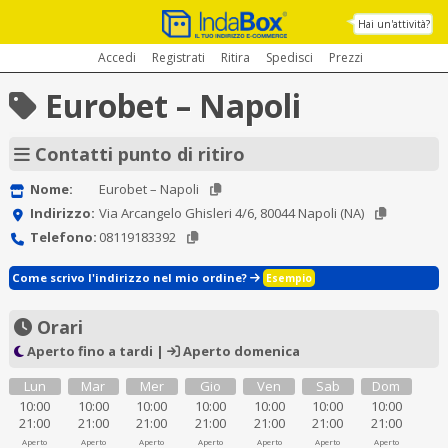
Hai un'attività?
Accedi
Registrati
Ritira
Spedisci
Prezzi
Eurobet – Napoli
Contatti punto di ritiro
Nome:
Eurobet – Napoli
Indirizzo:
Via Arcangelo Ghisleri 4/6, 80044 Napoli (NA)
Telefono:
08119183392
Come scrivo l'indirizzo nel mio ordine?
Esempio
Orari
Aperto fino a tardi |
Aperto domenica
Lun
Mar
Mer
Gio
Ven
Sab
Dom
10:00
10:00
10:00
10:00
10:00
10:00
10:00
21:00
21:00
21:00
21:00
21:00
21:00
21:00
Aperto
Aperto
Aperto
Aperto
Aperto
Aperto
Aperto