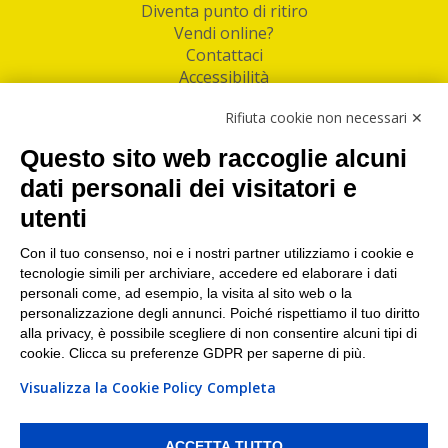
Diventa punto di ritiro
Vendi online?
Contattaci
Accessibilità
Follow Us
Rifiuta cookie non necessari ✕
Facebook
Questo sito web raccoglie alcuni
Linkedin
dati personali dei visitatori e
utenti
I nostri punti di ritiro e spedizione pacchi nelle
maggiori città italiane
Con il tuo consenso, noi e i nostri partner utilizziamo i cookie e
tecnologie simili per archiviare, accedere ed elaborare i dati
Torino
|
Milano
|
Roma
|
Bologna
|
Firenze
|
Genova
|
personali come, ad esempio, la visita al sito web o la
Napoli
|
Varese
personalizzazione degli annunci. Poiché rispettiamo il tuo diritto
alla privacy, è possibile scegliere di non consentire alcuni tipi di
cookie. Clicca su preferenze GDPR per saperne di più.
Visualizza la Cookie Policy Completa
©2026 IndaBox srl
PI/CF/N°Iscr.: 10821360012 | REA: RM 1494760 | Cap.Soc.: 50.000€ |
Whistleblowing
|
Privacy
|
Preferenze Cookies
ACCETTA TUTTO