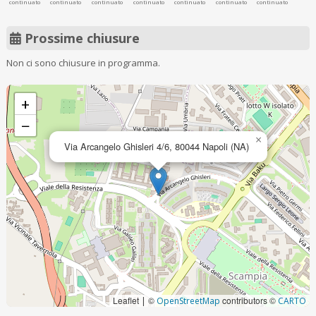
continuato
continuato
continuato
continuato
continuato
continuato
continuato
Prossime chiusure
Non ci sono chiusure in programma.
+
−
×
Via Arcangelo Ghisleri 4/6, 80044 Napoli (NA)
Leaflet
©
contributors ©
|
OpenStreetMap
CARTO