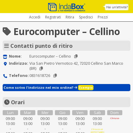
Hai un'attività?
Accedi
Registrati
Ritira
Spedisci
Prezzi
Eurocomputer – Cellino
Contatti punto di ritiro
Nome:
Eurocomputer – Cellino
Indirizzo:
Via San Pietro Vernotico 42, 72020 Cellino San Marco
(BR)
Telefono:
0831618726
Come scrivo l'indirizzo nel mio ordine?
Esempio
Orari
Lun
Mar
Mer
Gio
Ven
Sab
Dom
09:00
09:00
09:00
09:00
09:00
09:00
Chiuso
13:00
13:00
13:00
13:00
13:00
13:00
-
-
-
-
-
Chiuso al
pomeriggio