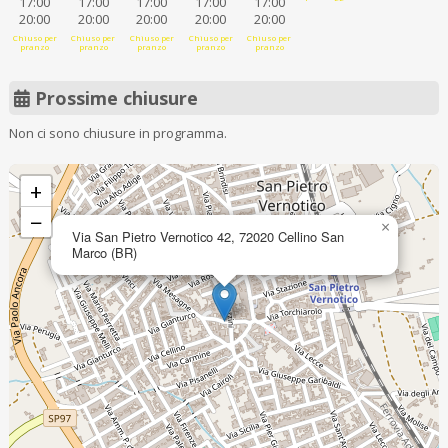
17:00
17:00
17:00
17:00
17:00
20:00
20:00
20:00
20:00
20:00
Chiuso per
Chiuso per
Chiuso per
Chiuso per
Chiuso per
pranzo
pranzo
pranzo
pranzo
pranzo
Prossime chiusure
Non ci sono chiusure in programma.
+
−
×
Via San Pietro Vernotico 42, 72020 Cellino San
Marco (BR)