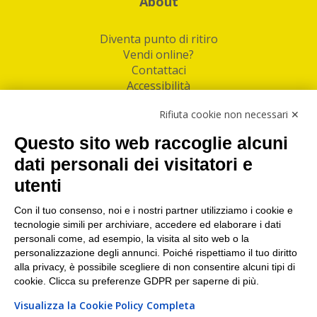
About
Diventa punto di ritiro
Vendi online?
Contattaci
Accessibilità
Follow Us
Rifiuta cookie non necessari ✕
Facebook
Questo sito web raccoglie alcuni
Linkedin
dati personali dei visitatori e
utenti
I nostri punti di ritiro e spedizione pacchi nelle
maggiori città italiane
Con il tuo consenso, noi e i nostri partner utilizziamo i cookie e
tecnologie simili per archiviare, accedere ed elaborare i dati
Torino
|
Milano
|
Roma
|
Bologna
|
Firenze
|
Genova
|
personali come, ad esempio, la visita al sito web o la
Napoli
|
Varese
personalizzazione degli annunci. Poiché rispettiamo il tuo diritto
alla privacy, è possibile scegliere di non consentire alcuni tipi di
cookie. Clicca su preferenze GDPR per saperne di più.
Visualizza la Cookie Policy Completa