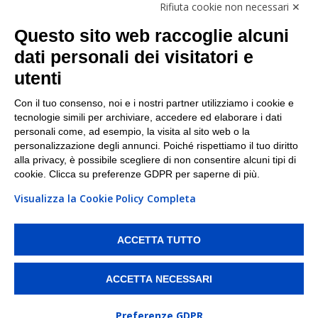
Rifiuta cookie non necessari ✕
Facebook
Questo sito web raccoglie alcuni
Linkedin
dati personali dei visitatori e
utenti
I nostri punti di ritiro e spedizione pacchi nelle
maggiori città italiane
Con il tuo consenso, noi e i nostri partner utilizziamo i cookie e
tecnologie simili per archiviare, accedere ed elaborare i dati
Torino
|
Milano
|
Roma
|
Bologna
|
Firenze
|
Genova
|
personali come, ad esempio, la visita al sito web o la
Napoli
|
Varese
personalizzazione degli annunci. Poiché rispettiamo il tuo diritto
alla privacy, è possibile scegliere di non consentire alcuni tipi di
cookie. Clicca su preferenze GDPR per saperne di più.
Visualizza la Cookie Policy Completa
©2026 IndaBox srl
PI/CF/N°Iscr.: 10821360012 | REA: RM 1494760 | Cap.Soc.: 50.000€ |
Whistleblowing
|
Privacy
|
Preferenze Cookies
ACCETTA TUTTO
IndaBox | Oltre 11.500 punti di ritiro tra Bar, Tabaccai, Edicole e Kipoint per
ritirare i tuoi acquisti online e spedire i tuoi pacchi.
ACCETTA NECESSARI
Preferenze GDPR