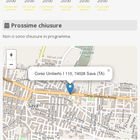
20:00
20:00
20:00
20:00
20:00
20:00
Chiuso per
Chiuso per
Chiuso per
Chiuso per
Chiuso per
Chiuso per
pranzo
pranzo
pranzo
pranzo
pranzo
pranzo
Prossime chiusure
Non ci sono chiusure in programma.
+
−
×
Corso Umberto I 110, 74028 Sava (TA)