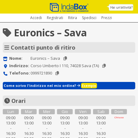
Hai un'attività?
Accedi
Registrati
Ritira
Spedisci
Prezzi
Euronics – Sava
Contatti punto di ritiro
Nome:
Euronics – Sava
Indirizzo:
Corso Umberto I 110, 74028 Sava (TA)
Telefono:
0999721890
Come scrivo l'indirizzo nel mio ordine?
Esempio
Orari
Lun
Mar
Mer
Gio
Ven
Sab
Dom
09:00
09:00
09:00
09:00
09:00
09:00
Chiuso
13:00
13:00
13:00
13:00
13:00
13:00
-
-
-
-
-
-
16:30
16:30
16:30
16:30
16:30
16:30