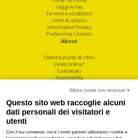
Leggi le faq
Termini e condizioni
Limiti di utilizzo
Informativa Privacy
Preferenze Cookies
About
Diventa punto di ritiro
Vendi online?
Contattaci
Accessibilità
Follow Us
Rifiuta cookie non necessari ✕
Facebook
Questo sito web raccoglie alcuni
Linkedin
dati personali dei visitatori e
utenti
I nostri punti di ritiro e spedizione pacchi nelle
maggiori città italiane
Con il tuo consenso, noi e i nostri partner utilizziamo i cookie e