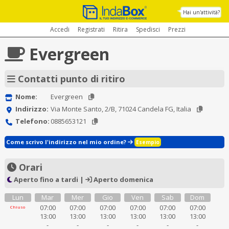
Hai un'attività?
Accedi
Registrati
Ritira
Spedisci
Prezzi
Evergreen
Contatti punto di ritiro
Nome:
Evergreen
Indirizzo:
Via Monte Santo, 2/B, 71024 Candela FG, Italia
Telefono:
0885653121
Come scrivo l'indirizzo nel mio ordine?
Esempio
Orari
Aperto fino a tardi |
Aperto domenica
Lun
Mar
Mer
Gio
Ven
Sab
Dom
07:00
07:00
07:00
07:00
07:00
07:00
Chiuso
13:00
13:00
13:00
13:00
13:00
13:00
-
-
-
-
-
-