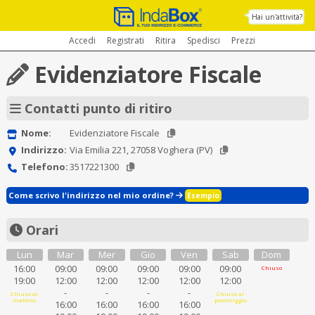
Hai un'attività?
Accedi
Registrati
Ritira
Spedisci
Prezzi
Evidenziatore Fiscale
Contatti punto di ritiro
Nome:
Evidenziatore Fiscale
Indirizzo:
Via Emilia 221, 27058 Voghera (PV)
Telefono:
3517221300
Come scrivo l'indirizzo nel mio ordine?
Esempio
Orari
Lun
Mar
Mer
Gio
Ven
Sab
Dom
16:00
09:00
09:00
09:00
09:00
09:00
Chiuso
19:00
12:00
12:00
12:00
12:00
12:00
-
-
-
-
Chiuso al
Chiuso al
mattino
pomeriggio
16:00
16:00
16:00
16:00