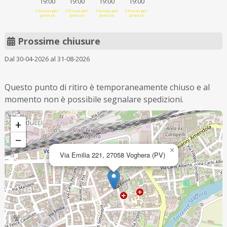
19:00
19:00
19:00
19:00
Chiuso per
Chiuso per
Chiuso per
Chiuso per
pranzo
pranzo
pranzo
pranzo
Prossime chiusure
Dal 30-04-2026 al 31-08-2026
Questo punto di ritiro è temporaneamente chiuso e al
momento non è possibile segnalare spedizioni.
+
−
×
Via Emilia 221, 27058 Voghera (PV)