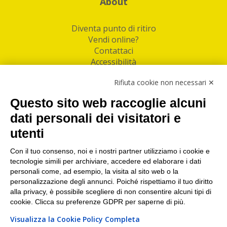
About
Diventa punto di ritiro
Vendi online?
Contattaci
Accessibilità
Follow Us
Rifiuta cookie non necessari ✕
Facebook
Questo sito web raccoglie alcuni
Linkedin
dati personali dei visitatori e
utenti
I nostri punti di ritiro e spedizione pacchi nelle
maggiori città italiane
Con il tuo consenso, noi e i nostri partner utilizziamo i cookie e
tecnologie simili per archiviare, accedere ed elaborare i dati
Torino
|
Milano
|
Roma
|
Bologna
|
Firenze
|
Genova
|
personali come, ad esempio, la visita al sito web o la
Napoli
|
Varese
personalizzazione degli annunci. Poiché rispettiamo il tuo diritto
alla privacy, è possibile scegliere di non consentire alcuni tipi di
cookie. Clicca su preferenze GDPR per saperne di più.
Visualizza la Cookie Policy Completa