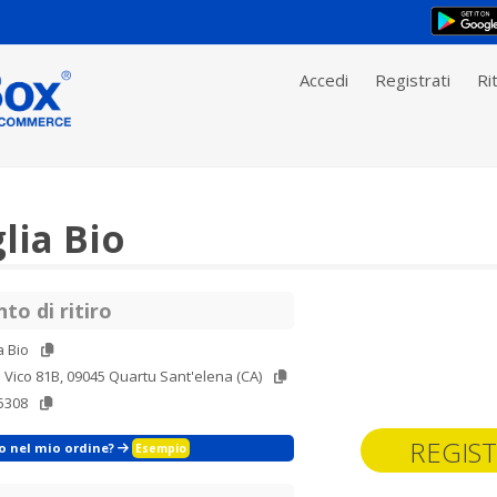
Accedi
Registrati
Rit
lia Bio
to di ritiro
a Bio
. Vico 81B, 09045 Quartu Sant'elena (CA)
5308
REGIST
zo nel mio ordine?
Esempio