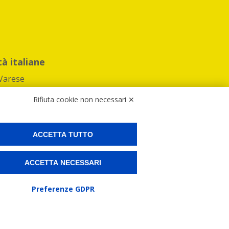
tà italiane
Varese
Rifiuta cookie non necessari ✕
ACCETTA TUTTO
Preferenze Cookies
ACCETTA NECESSARI
ne e spedire i tuoi pacchi.
Preferenze GDPR