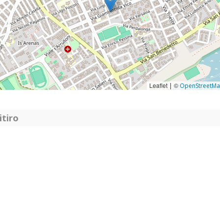
Leaflet
©
|
OpenStreetM
itiro