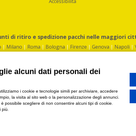
Accessibilità
unti di ritiro e spedizione pacchi nelle maggiori cit
o
|
Milano
|
Roma
|
Bologna
|
Firenze
|
Genova
|
Napoli
|
lie alcuni dati personali dei
©2026 IndaBox srl
utilizziamo i cookie e tecnologie simili per archiviare, accedere
1360012 | REA: RM 1494760 | Cap.Soc.: 50.000€ |
Whistleblowing
|
Privacy
|
ti di ritiro tra Bar, Tabaccai, Edicole e Kipoint per ritirare i tuoi acquisti onli
pio, la visita al sito web o la personalizzazione degli annunci.
, è possibile scegliere di non consentire alcuni tipi di cookie.
 più.