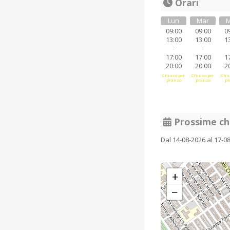
Orari
Lun
Mar
M
09:00
09:00
0
13:00
13:00
1
-
-
17:00
17:00
1
20:00
20:00
2
Chiuso per
Chiuso per
Chiu
pranzo
pranzo
pr
Prossime ch
Dal 14-08-2026 al 17-0
+
−