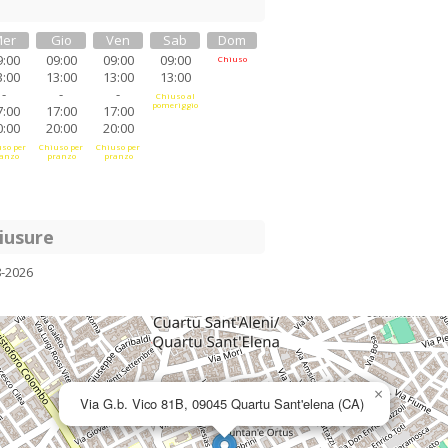
er
Gio
Ven
Sab
Dom
9:00
09:00
09:00
09:00
Chiuso
3:00
13:00
13:00
13:00
-
-
-
Chiuso al
pomeriggio
7:00
17:00
17:00
0:00
20:00
20:00
so per
Chiuso per
Chiuso per
anzo
pranzo
pranzo
iusure
8-2026
×
Via G.b. Vico 81B, 09045 Quartu Sant'elena (CA)