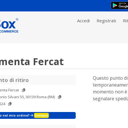
Accedi
Registrati
Rit
menta Fercat
Questo punto di 
to di ritiro
temporaneament
enta Fercat
momento non è 
onio Silvani 55, 00139 Roma (RM)
segnalare spediz
624
zo nel mio ordine?
Esempio