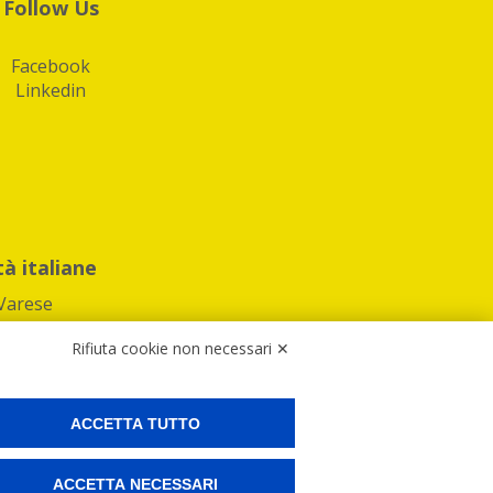
Follow Us
Facebook
Linkedin
tà italiane
Varese
Rifiuta cookie non necessari ✕
ACCETTA TUTTO
Preferenze Cookies
ACCETTA NECESSARI
ne e spedire i tuoi pacchi.