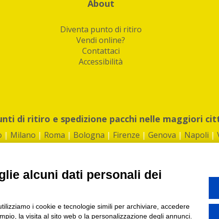
About
Diventa punto di ritiro
Vendi online?
Contattaci
Accessibilità
unti di ritiro e spedizione pacchi nelle maggiori cit
o
|
Milano
|
Roma
|
Bologna
|
Firenze
|
Genova
|
Napoli
|
lie alcuni dati personali dei
©2026 IndaBox srl
utilizziamo i cookie e tecnologie simili per archiviare, accedere
1360012 | REA: RM 1494760 | Cap.Soc.: 50.000€ |
Whistleblowing
|
Privacy
|
ti di ritiro tra Bar, Tabaccai, Edicole e Kipoint per ritirare i tuoi acquisti onli
pio, la visita al sito web o la personalizzazione degli annunci.