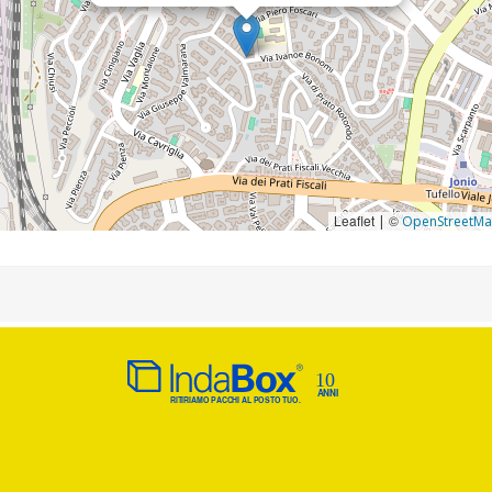
Leaflet
©
|
OpenStreetM