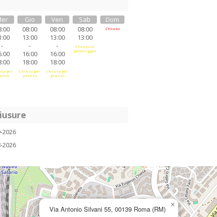
er
Gio
Ven
Sab
Dom
8:00
08:00
08:00
08:00
Chiuso
3:00
13:00
13:00
13:00
-
-
-
Chiuso al
pomeriggio
6:00
16:00
16:00
8:00
18:00
18:00
so per
Chiuso per
Chiuso per
anzo
pranzo
pranzo
iusure
9-2026
8-2026
×
Via Antonio Silvani 55, 00139 Roma (RM)