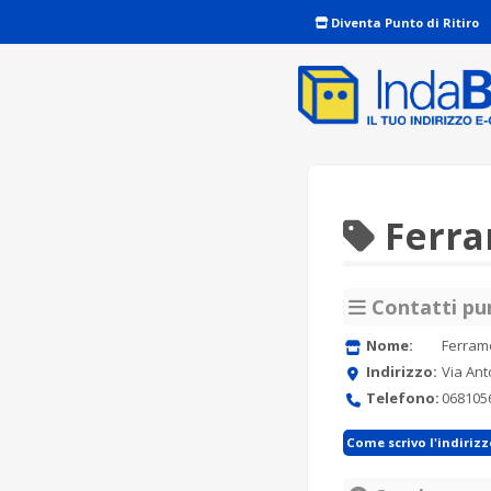
Diventa Punto di Ritiro
Ferra
Contatti pun
Nome:
Ferram
Indirizzo:
Via Ant
Telefono:
068105
Come scrivo l'indiriz