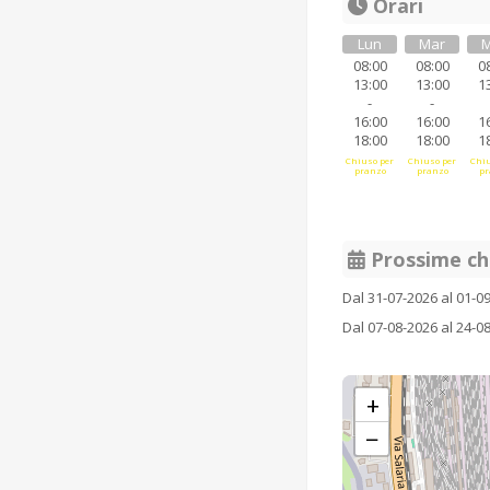
Orari
Lun
Mar
M
08:00
08:00
0
13:00
13:00
1
-
-
16:00
16:00
1
18:00
18:00
1
Chiuso per
Chiuso per
Chiu
pranzo
pranzo
pr
Prossime ch
Dal 31-07-2026 al 01-0
Dal 07-08-2026 al 24-0
+
−