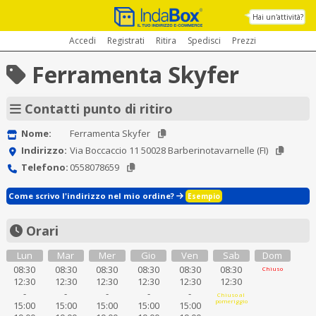
Hai un'attività?
Accedi
Registrati
Ritira
Spedisci
Prezzi
Ferramenta Skyfer
Contatti punto di ritiro
Nome:
Ferramenta Skyfer
Indirizzo:
Via Boccaccio 11 50028 Barberinotavarnelle (FI)
Telefono:
0558078659
Come scrivo l'indirizzo nel mio ordine?
Esempio
Orari
Lun
Mar
Mer
Gio
Ven
Sab
Dom
08:30
08:30
08:30
08:30
08:30
08:30
Chiuso
12:30
12:30
12:30
12:30
12:30
12:30
-
-
-
-
-
Chiuso al
pomeriggio
15:00
15:00
15:00
15:00
15:00