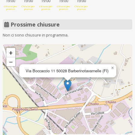
19:00
19:00
19:00
19:00
19:00
Chiuso per
Chiuso per
Chiuso per
Chiuso per
Chiuso per
pranzo
pranzo
pranzo
pranzo
pranzo
Prossime chiusure
Non ci sono chiusure in programma.
+
−
×
Via Boccaccio 11 50028 Barberinotavarnelle (FI)