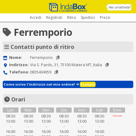
Hai un'attività?
Accedi
Registrati
Ritira
Spedisci
Prezzi
Ferremporio
Contatti punto di ritiro
Nome:
Ferremporio
Indirizzo:
Via S. Pardo, 31, 75100 Matera MT, Italia
Telefono:
0835404959
Come scrivo l'indirizzo nel mio ordine?
Esempio
Orari
Lun
Mar
Mer
Gio
Ven
Sab
Dom
08:30
08:30
08:30
08:30
08:30
08:30
Chiuso
13:00
13:00
13:00
13:00
13:00
13:00
-
-
-
-
-
-
16:00
16:00
16:00
16:00
16:00
16:00