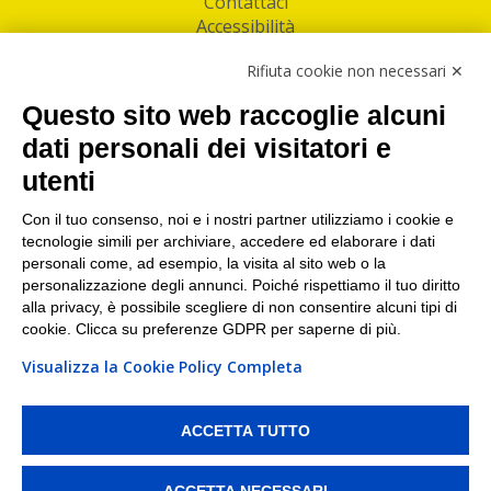
Contattaci
Accessibilità
Follow Us
Rifiuta cookie non necessari ✕
Facebook
Questo sito web raccoglie alcuni
Linkedin
dati personali dei visitatori e
utenti
I nostri punti di ritiro e spedizione pacchi nelle
maggiori città italiane
Con il tuo consenso, noi e i nostri partner utilizziamo i cookie e
tecnologie simili per archiviare, accedere ed elaborare i dati
Torino
|
Milano
|
Roma
|
Bologna
|
Firenze
|
Genova
|
personali come, ad esempio, la visita al sito web o la
Napoli
|
Varese
personalizzazione degli annunci. Poiché rispettiamo il tuo diritto
alla privacy, è possibile scegliere di non consentire alcuni tipi di
cookie. Clicca su preferenze GDPR per saperne di più.
Visualizza la Cookie Policy Completa
©2026 IndaBox srl
PI/CF/N°Iscr.: 10821360012 | REA: RM 1494760 | Cap.Soc.: 50.000€ |
Whistleblowing
|
Privacy
|
Preferenze Cookies
ACCETTA TUTTO
IndaBox | Oltre 11.500 punti di ritiro tra Bar, Tabaccai, Edicole e Kipoint per
ritirare i tuoi acquisti online e spedire i tuoi pacchi.
ACCETTA NECESSARI