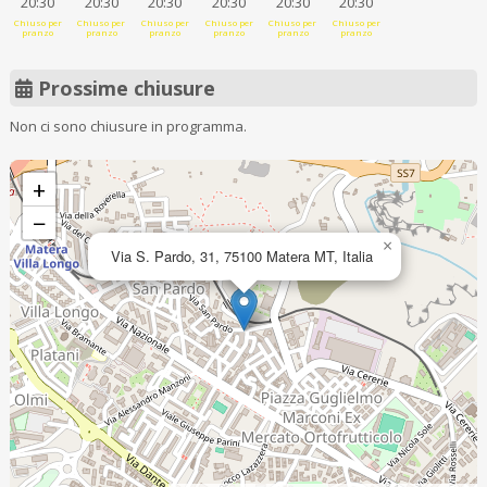
20:30
20:30
20:30
20:30
20:30
20:30
Chiuso per
Chiuso per
Chiuso per
Chiuso per
Chiuso per
Chiuso per
pranzo
pranzo
pranzo
pranzo
pranzo
pranzo
Prossime chiusure
Non ci sono chiusure in programma.
+
−
×
Via S. Pardo, 31, 75100 Matera MT, Italia