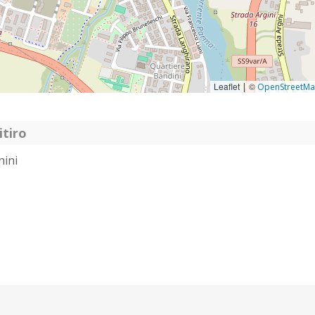
Leaflet
©
|
OpenStreetM
itiro
nini