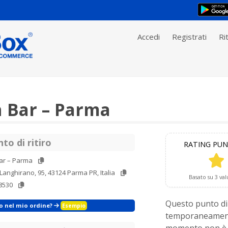
Accedi
Registrati
Rit
 Bar – Parma
to di ritiro
RATING PUN
ar – Parma
Langhirano, 95, 43124 Parma PR, Italia
Basato su 3 val
8530
Questo punto di 
zo nel mio ordine?
Esempio
temporaneament