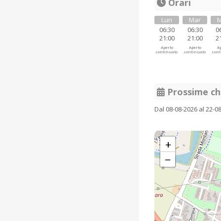
Orari
Lun
Mar
M
06:30
06:30
0
21:00
21:00
2
Aperto
Aperto
Ap
continuato
continuato
cont
Prossime ch
Dal 08-08-2026 al 22-0
+
−