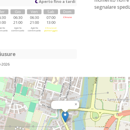
momento non è 
Aperto fino a tardi
segnalare spediz
er
Gio
Ven
Sab
Dom
6:30
06:30
06:30
07:00
Chiuso
1:00
21:00
21:00
13:00
erto
Aperto
Aperto
Chiuso al
inuato
continuato
continuato
pomeriggio
iusure
8-2026
×