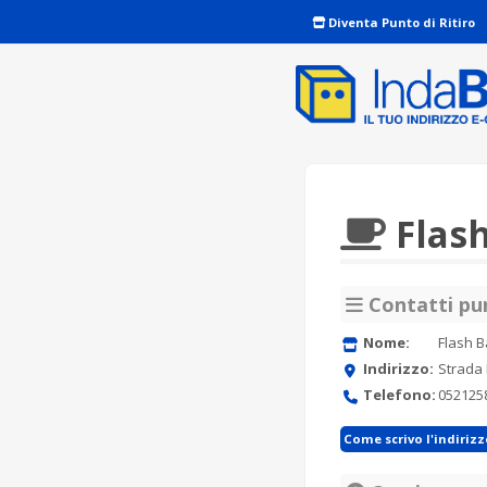
Diventa Punto di Ritiro
Flash
Contatti pun
Nome:
Flash B
Indirizzo:
Strada 
Telefono:
052125
Come scrivo l'indiriz