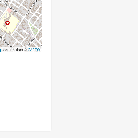
contributors ©
ap
CARTO