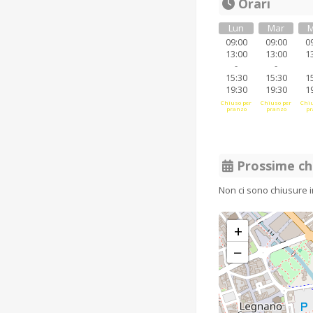
Orari
Lun
Mar
M
09:00
09:00
0
13:00
13:00
1
-
-
15:30
15:30
1
19:30
19:30
1
Chiuso per
Chiuso per
Chiu
pranzo
pranzo
pr
Prossime ch
Non ci sono chiusure 
+
−