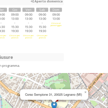
Aperto domenica
er
Gio
Ven
Sab
Dom
9:00
09:00
09:00
09:00
09:00
3:00
13:00
13:00
13:00
13:00
-
-
-
-
Chiuso al
pomeriggio
5:30
15:30
15:30
15:30
9:30
19:30
19:30
19:30
so per
Chiuso per
Chiuso per
Chiuso per
anzo
pranzo
pranzo
pranzo
iusure
in programma.
×
Corso Sempione 31, 20025 Legnano (MI)