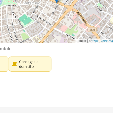
Leaflet
©
|
OpenStreetM
ibili
Consegne a
domicilio