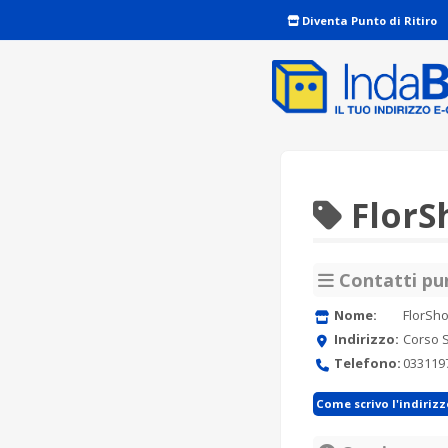
Diventa Punto di Ritiro
FlorS
Contatti pun
Nome:
FlorSh
Indirizzo:
Corso 
Telefono:
033119
Come scrivo l'indiriz