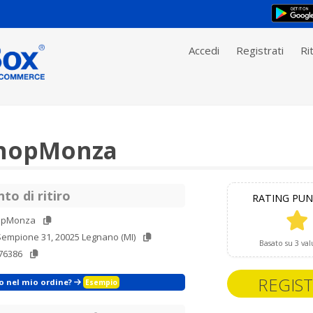
Accedi
Registrati
Rit
hopMonza
to di ritiro
RATING PUN
opMonza
Sempione 31, 20025 Legnano (MI)
Basato su 3 val
76386
REGIST
zo nel mio ordine?
Esempio