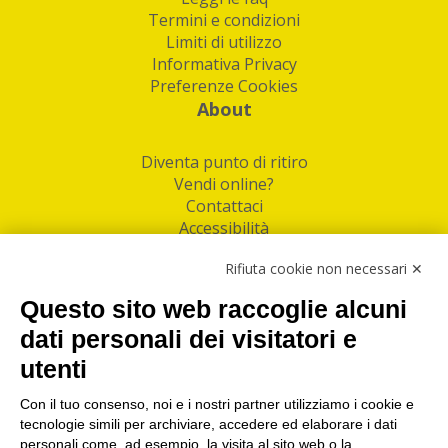
Termini e condizioni
Limiti di utilizzo
Informativa Privacy
Preferenze Cookies
About
Diventa punto di ritiro
Vendi online?
Contattaci
Accessibilità
Follow Us
Rifiuta cookie non necessari ✕
Facebook
Questo sito web raccoglie alcuni
Linkedin
dati personali dei visitatori e
utenti
I nostri punti di ritiro e spedizione pacchi nelle
maggiori città italiane
Con il tuo consenso, noi e i nostri partner utilizziamo i cookie e
tecnologie simili per archiviare, accedere ed elaborare i dati
Torino
|
Milano
|
Roma
|
Bologna
|
Firenze
|
Genova
|
personali come, ad esempio, la visita al sito web o la