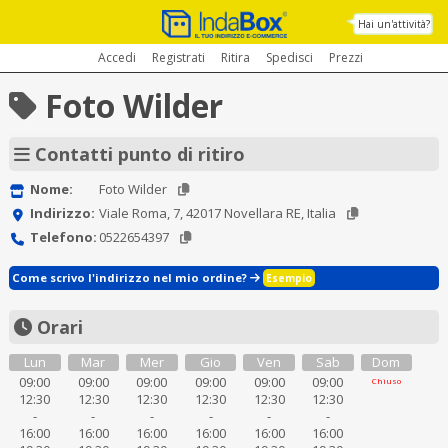
Hai un'attività?
Accedi
Registrati
Ritira
Spedisci
Prezzi
Foto Wilder
Contatti punto di ritiro
Nome:
Foto Wilder
Indirizzo:
Viale Roma, 7, 42017 Novellara RE, Italia
Telefono:
0522654397
Come scrivo l'indirizzo nel mio ordine?
Esempio
Orari
Lun
Mar
Mer
Gio
Ven
Sab
Dom
09:00
09:00
09:00
09:00
09:00
09:00
Chiuso
12:30
12:30
12:30
12:30
12:30
12:30
-
-
-
-
-
-
16:00
16:00
16:00
16:00
16:00
16:00