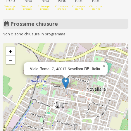
19:30
19:30
19:30
19:30
19:30
19:30
Chiuso per
Chiuso per
Chiuso per
Chiuso per
Chiuso per
Chiuso per
pranzo
pranzo
pranzo
pranzo
pranzo
pranzo
Prossime chiusure
Non ci sono chiusure in programma.
+
−
×
Viale Roma, 7, 42017 Novellara RE, Italia