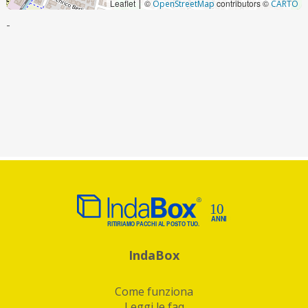
Leaflet
©
contributors ©
|
OpenStreetMap
CARTO
-
IndaBox
Come funziona
Leggi le faq