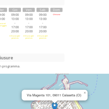
er
Gio
Ven
Sab
Dom
9:00
09:00
09:00
09:00
Chiuso
3:00
13:00
13:00
13:00
-
-
-
uso al
riggio
17:00
17:00
17:00
20:00
20:00
20:00
Chiuso per
Chiuso per
Chiuso per
pranzo
pranzo
pranzo
iusure
in programma.
×
Via Magenta 101, 09011 Calasetta (CI)