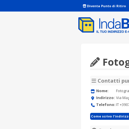
Diventa Punto di Ritiro
Fotog
Contatti pun
Nome:
Fotogra
Indirizzo:
Via Mag
Telefono:
IT +39
Come scrivo l'indiriz