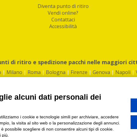
Diventa punto di ritiro
Vendi online?
Contattaci
Accessibilità
unti di ritiro e spedizione pacchi nelle maggiori cit
o
|
Milano
|
Roma
|
Bologna
|
Firenze
|
Genova
|
Napoli
|
lie alcuni dati personali dei
©2026 IndaBox srl
utilizziamo i cookie e tecnologie simili per archiviare, accedere
1360012 | REA: RM 1494760 | Cap.Soc.: 50.000€ |
Whistleblowing
|
Privacy
|
ti di ritiro tra Bar, Tabaccai, Edicole e Kipoint per ritirare i tuoi acquisti onli
pio, la visita al sito web o la personalizzazione degli annunci.
, è possibile scegliere di non consentire alcuni tipi di cookie.
 più.