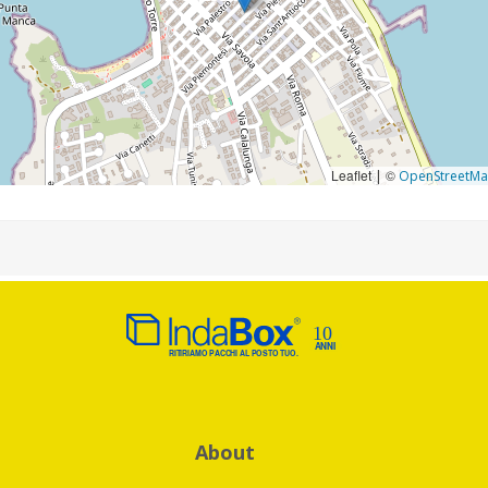
Leaflet
©
|
OpenStreetM
About