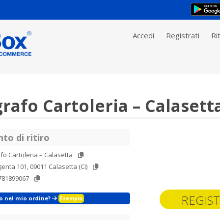
Accedi
Registrati
Rit
rafo Cartoleria – Calasett
to di ritiro
fo Cartoleria – Calasetta
enta 101, 09011 Calasetta (CI)
0781899067
REGIST
zo nel mio ordine?
Esempio