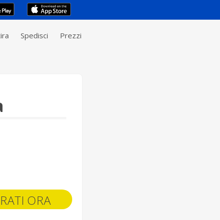
ira
Spedisci
Prezzi
a
RATI ORA