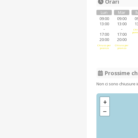
Orari
Lun
Mar
M
09:00
09:00
0
13:00
13:00
1
-
-
Chi
pome
17:00
17:00
20:00
20:00
Chiuso per
Chiuso per
pranzo
pranzo
Prossime ch
Non ci sono chiusure 
+
−