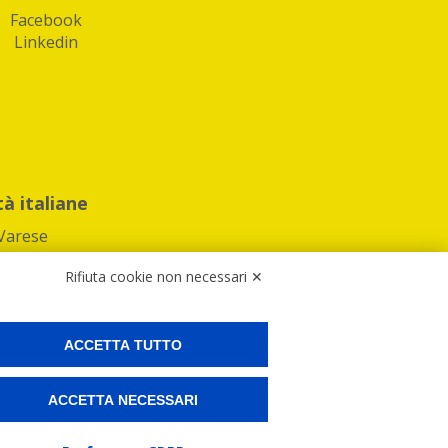
Facebook
Linkedin
tà italiane
Varese
Rifiuta cookie non necessari ✕
ACCETTA TUTTO
Preferenze Cookies
ACCETTA NECESSARI
ne e spedire i tuoi pacchi.