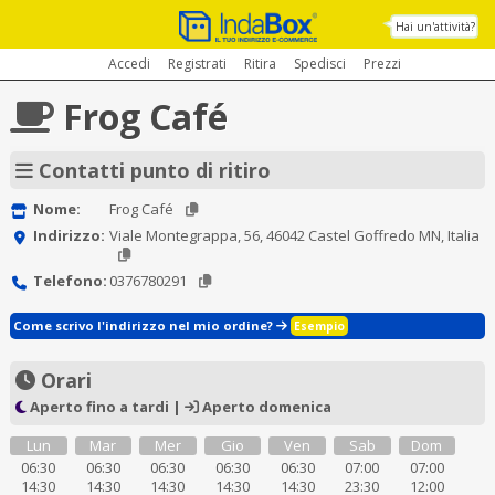
Hai un'attività?
Accedi
Registrati
Ritira
Spedisci
Prezzi
Frog Café
Contatti punto di ritiro
Nome:
Frog Café
Indirizzo:
Viale Montegrappa, 56, 46042 Castel Goffredo MN, Italia
Telefono:
0376780291
Come scrivo l'indirizzo nel mio ordine?
Esempio
Orari
Aperto fino a tardi |
Aperto domenica
Lun
Mar
Mer
Gio
Ven
Sab
Dom
06:30
06:30
06:30
06:30
06:30
07:00
07:00
14:30
14:30
14:30
14:30
14:30
23:30
12:00