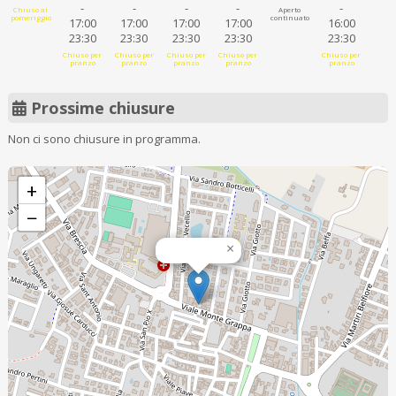
-
-
-
-
-
Chiuso al
Aperto
pomeriggio
continuato
17:00
17:00
17:00
17:00
16:00
23:30
23:30
23:30
23:30
23:30
Chiuso per
Chiuso per
Chiuso per
Chiuso per
Chiuso per
pranzo
pranzo
pranzo
pranzo
pranzo
Prossime chiusure
Non ci sono chiusure in programma.
+
−
×