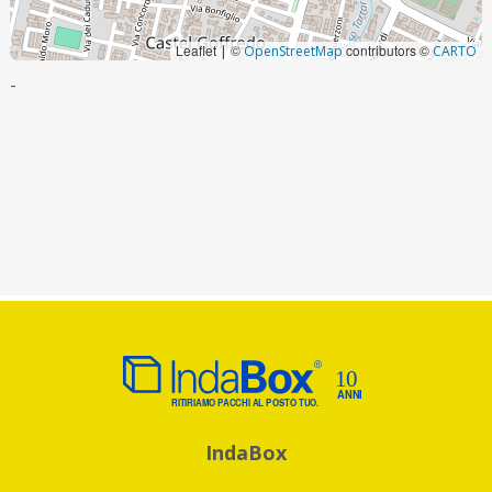
Leaflet
©
contributors ©
|
OpenStreetMap
CARTO
-
IndaBox