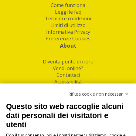
Come funziona
Leggi le faq
Termini e condizioni
Limiti di utilizzo
Informativa Privacy
Preferenze Cookies
About
Diventa punto di ritiro
Vendi online?
Contattaci
Accessibilità
Follow Us
Rifiuta cookie non necessari ✕
Facebook
Questo sito web raccoglie alcuni
Linkedin
dati personali dei visitatori e
utenti
I nostri punti di ritiro e spedizione pacchi nelle
maggiori città italiane
Con il tuo consenso, noi e i nostri partner utilizziamo i cookie e