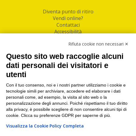
Diventa punto di ritiro
Vendi online?
Contattaci
Accessibilità
Follow Us
Rifiuta cookie non necessari ✕
Facebook
Questo sito web raccoglie alcuni
Linkedin
dati personali dei visitatori e
utenti
I nostri punti di ritiro e spedizione pacchi nelle
maggiori città italiane
Con il tuo consenso, noi e i nostri partner utilizziamo i cookie e
tecnologie simili per archiviare, accedere ed elaborare i dati
Torino
|
Milano
|
Roma
|
Bologna
|
Firenze
|
Genova
|
personali come, ad esempio, la visita al sito web o la
Napoli
|
Varese
personalizzazione degli annunci. Poiché rispettiamo il tuo diritto
alla privacy, è possibile scegliere di non consentire alcuni tipi di
cookie. Clicca su preferenze GDPR per saperne di più.
Visualizza la Cookie Policy Completa
©2026 IndaBox srl