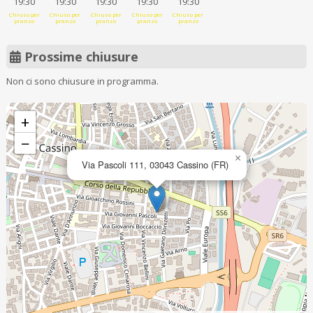
19:30
19:30
19:30
19:30
19:30
Chiuso per
Chiuso per
Chiuso per
Chiuso per
Chiuso per
pranzo
pranzo
pranzo
pranzo
pranzo
Prossime chiusure
Non ci sono chiusure in programma.
+
−
×
Via Pascoli 111, 03043 Cassino (FR)