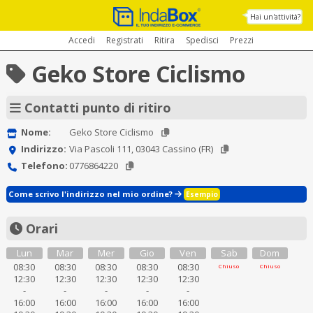
Hai un'attività?
Accedi
Registrati
Ritira
Spedisci
Prezzi
Geko Store Ciclismo
Contatti punto di ritiro
Nome:
Geko Store Ciclismo
Indirizzo:
Via Pascoli 111, 03043 Cassino (FR)
Telefono:
0776864220
Come scrivo l'indirizzo nel mio ordine?
Esempio
Orari
Lun
Mar
Mer
Gio
Ven
Sab
Dom
08:30
08:30
08:30
08:30
08:30
Chiuso
Chiuso
12:30
12:30
12:30
12:30
12:30
-
-
-
-
-
16:00
16:00
16:00
16:00
16:00