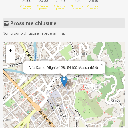
20:00
20:00
23:30
23:30
23:30
Chiuso per
Chiuso per
Chiuso per
Chiuso per
Chiuso per
pranzo
pranzo
pranzo
pranzo
pranzo
Prossime chiusure
Non ci sono chiusure in programma.
+
−
×
Via Dante Alighieri 28, 54100 Massa (MS)