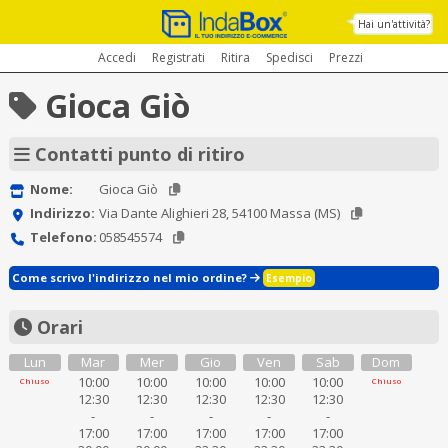
Hai un'attività?
Accedi
Registrati
Ritira
Spedisci
Prezzi
Gioca Giò
Contatti punto di ritiro
Nome:
Gioca Giò
Indirizzo:
Via Dante Alighieri 28, 54100 Massa (MS)
Telefono:
058545574
Come scrivo l'indirizzo nel mio ordine?
Esempio
Orari
Lun
Mar
Mer
Gio
Ven
Sab
Dom
10:00
10:00
10:00
10:00
10:00
Chiuso
Chiuso
12:30
12:30
12:30
12:30
12:30
-
-
-
-
-
17:00
17:00
17:00
17:00
17:00