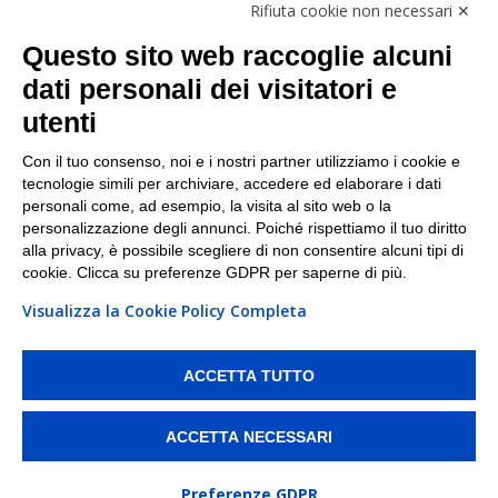
Rifiuta cookie non necessari ✕
Facebook
Questo sito web raccoglie alcuni
Linkedin
dati personali dei visitatori e
utenti
I nostri punti di ritiro e spedizione pacchi nelle
maggiori città italiane
Con il tuo consenso, noi e i nostri partner utilizziamo i cookie e
tecnologie simili per archiviare, accedere ed elaborare i dati
Torino
|
Milano
|
Roma
|
Bologna
|
Firenze
|
Genova
|
personali come, ad esempio, la visita al sito web o la
Napoli
|
Varese
personalizzazione degli annunci. Poiché rispettiamo il tuo diritto
alla privacy, è possibile scegliere di non consentire alcuni tipi di
cookie. Clicca su preferenze GDPR per saperne di più.
Visualizza la Cookie Policy Completa
©2026 IndaBox srl
PI/CF/N°Iscr.: 10821360012 | REA: RM 1494760 | Cap.Soc.: 50.000€ |
Whistleblowing
|
Privacy
|
Preferenze Cookies
ACCETTA TUTTO
IndaBox | Oltre 11.500 punti di ritiro tra Bar, Tabaccai, Edicole e Kipoint per
ritirare i tuoi acquisti online e spedire i tuoi pacchi.
ACCETTA NECESSARI
Preferenze GDPR