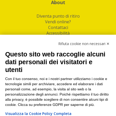
About
Diventa punto di ritiro
Vendi online?
Contattaci
Accessibilità
Follow Us
Rifiuta cookie non necessari ✕
Facebook
Questo sito web raccoglie alcuni
Linkedin
dati personali dei visitatori e
utenti
I nostri punti di ritiro e spedizione pacchi nelle
maggiori città italiane
Con il tuo consenso, noi e i nostri partner utilizziamo i cookie e
tecnologie simili per archiviare, accedere ed elaborare i dati
Torino
|
Milano
|
Roma
|
Bologna
|
Firenze
|
Genova
|
personali come, ad esempio, la visita al sito web o la
Napoli
|
Varese
personalizzazione degli annunci. Poiché rispettiamo il tuo diritto
alla privacy, è possibile scegliere di non consentire alcuni tipi di
cookie. Clicca su preferenze GDPR per saperne di più.
Visualizza la Cookie Policy Completa