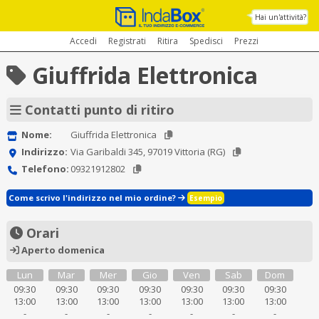
Hai un'attività?
Accedi
Registrati
Ritira
Spedisci
Prezzi
Giuffrida Elettronica
Contatti punto di ritiro
Nome:
Giuffrida Elettronica
Indirizzo:
Via Garibaldi 345, 97019 Vittoria (RG)
Telefono:
09321912802
Come scrivo l'indirizzo nel mio ordine?
Esempio
Orari
Aperto domenica
Lun
Mar
Mer
Gio
Ven
Sab
Dom
09:30
09:30
09:30
09:30
09:30
09:30
09:30
13:00
13:00
13:00
13:00
13:00
13:00
13:00
-
-
-
-
-
-
-