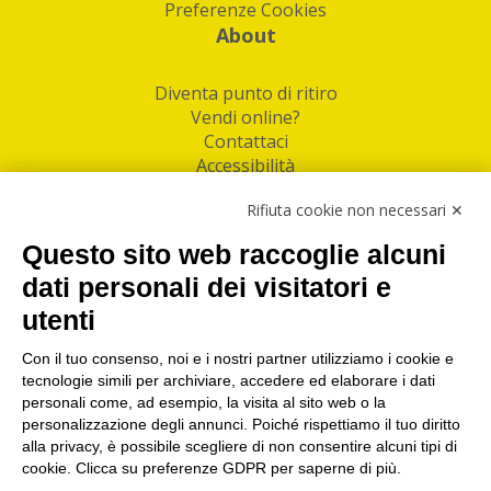
Preferenze Cookies
About
Diventa punto di ritiro
Vendi online?
Contattaci
Accessibilità
Follow Us
Rifiuta cookie non necessari ✕
Facebook
Questo sito web raccoglie alcuni
Linkedin
dati personali dei visitatori e
utenti
I nostri punti di ritiro e spedizione pacchi nelle
maggiori città italiane
Con il tuo consenso, noi e i nostri partner utilizziamo i cookie e
tecnologie simili per archiviare, accedere ed elaborare i dati
Torino
|
Milano
|
Roma
|
Bologna
|
Firenze
|
Genova
|
personali come, ad esempio, la visita al sito web o la
Napoli
|
Varese
personalizzazione degli annunci. Poiché rispettiamo il tuo diritto
alla privacy, è possibile scegliere di non consentire alcuni tipi di
cookie. Clicca su preferenze GDPR per saperne di più.