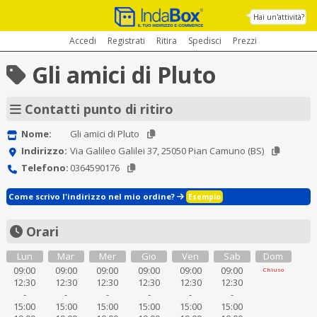
Hai un'attività?
Accedi
Registrati
Ritira
Spedisci
Prezzi
Gli amici di Pluto
Contatti punto di ritiro
Nome:
Gli amici di Pluto
Indirizzo:
Via Galileo Galilei 37, 25050 Pian Camuno (BS)
Telefono:
0364590176
Come scrivo l'indirizzo nel mio ordine?
Esempio
Orari
Lun
Mar
Mer
Gio
Ven
Sab
Dom
09:00
09:00
09:00
09:00
09:00
09:00
Chiuso
12:30
12:30
12:30
12:30
12:30
12:30
-
-
-
-
-
-
15:00
15:00
15:00
15:00
15:00
15:00