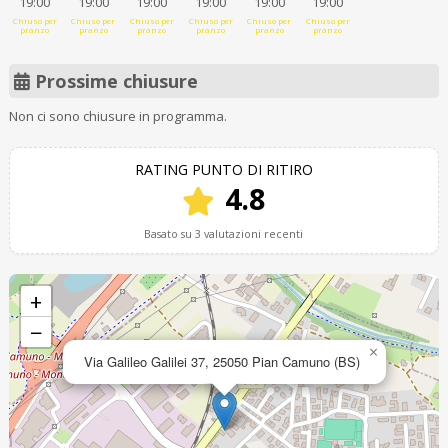
19:00
19:00
19:00
19:00
19:00
19:00
Chiuso per
Chiuso per
Chiuso per
Chiuso per
Chiuso per
Chiuso per
pranzo
pranzo
pranzo
pranzo
pranzo
pranzo
Prossime chiusure
Non ci sono chiusure in programma.
RATING PUNTO DI RITIRO
4.8
Basato su 3 valutazioni recenti
+
−
×
Via Galileo Galilei 37, 25050 Pian Camuno (BS)