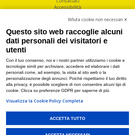
Contattaci
Accessibilità
Follow Us
Rifiuta cookie non necessari ✕
Facebook
Questo sito web raccoglie alcuni
Linkedin
dati personali dei visitatori e
utenti
I nostri punti di ritiro e spedizione pacchi nelle
maggiori città italiane
Con il tuo consenso, noi e i nostri partner utilizziamo i cookie e
tecnologie simili per archiviare, accedere ed elaborare i dati
Torino
|
Milano
|
Roma
|
Bologna
|
Firenze
|
Genova
|
personali come, ad esempio, la visita al sito web o la
Napoli
|
Varese
personalizzazione degli annunci. Poiché rispettiamo il tuo diritto
alla privacy, è possibile scegliere di non consentire alcuni tipi di
cookie. Clicca su preferenze GDPR per saperne di più.
Visualizza la Cookie Policy Completa
©2026 IndaBox srl
PI/CF/N°Iscr.: 10821360012 | REA: RM 1494760 | Cap.Soc.: 50.000€ |
Whistleblowing
|
Privacy
|
Preferenze Cookies
ACCETTA TUTTO
IndaBox | Oltre 11.500 punti di ritiro tra Bar, Tabaccai, Edicole e Kipoint per
ritirare i tuoi acquisti online e spedire i tuoi pacchi.
ACCETTA NECESSARI