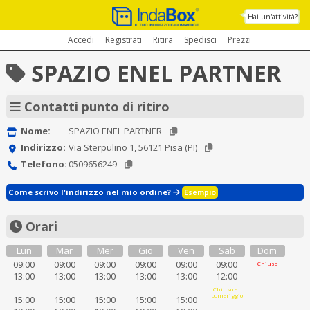
Hai un'attività?
Accedi
Registrati
Ritira
Spedisci
Prezzi
SPAZIO ENEL PARTNER
Contatti punto di ritiro
Nome:
SPAZIO ENEL PARTNER
Indirizzo:
Via Sterpulino 1, 56121 Pisa (PI)
Telefono:
0509656249
Come scrivo l'indirizzo nel mio ordine?
Esempio
Orari
Lun
Mar
Mer
Gio
Ven
Sab
Dom
09:00
09:00
09:00
09:00
09:00
09:00
Chiuso
13:00
13:00
13:00
13:00
13:00
12:00
-
-
-
-
-
Chiuso al
pomeriggio
15:00
15:00
15:00
15:00
15:00