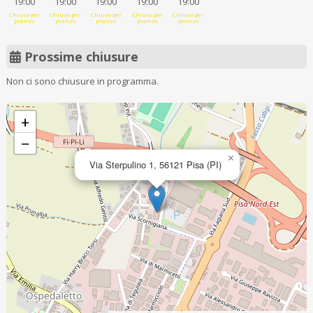
19:00
19:00
19:00
19:00
19:00
Chiuso per
Chiuso per
Chiuso per
Chiuso per
Chiuso per
pranzo
pranzo
pranzo
pranzo
pranzo
Prossime chiusure
Non ci sono chiusure in programma.
+
−
×
Via Sterpulino 1, 56121 Pisa (PI)