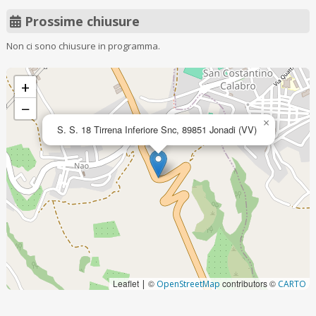
Prossime chiusure
Non ci sono chiusure in programma.
+
−
×
S. S. 18 Tirrena Inferiore Snc, 89851 Jonadi (VV)
Leaflet
©
contributors ©
|
OpenStreetMap
CARTO