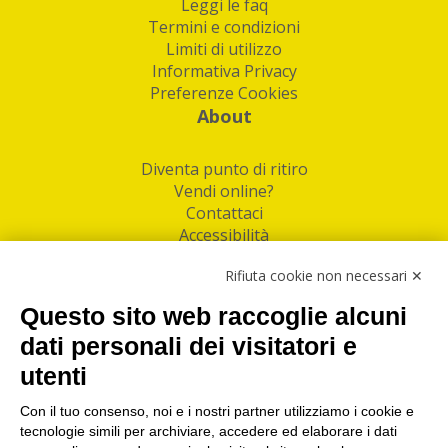
Leggi le faq
Termini e condizioni
Limiti di utilizzo
Informativa Privacy
Preferenze Cookies
About
Diventa punto di ritiro
Vendi online?
Contattaci
Accessibilità
Follow Us
Rifiuta cookie non necessari ✕
Facebook
Questo sito web raccoglie alcuni
Linkedin
dati personali dei visitatori e
utenti
I nostri punti di ritiro e spedizione pacchi nelle
maggiori città italiane
Con il tuo consenso, noi e i nostri partner utilizziamo i cookie e
tecnologie simili per archiviare, accedere ed elaborare i dati
Torino
|
Milano
|
Roma
|
Bologna
|
Firenze
|
Genova
|