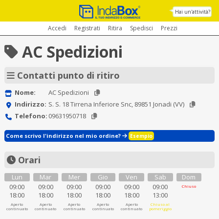
Hai un'attività?
Accedi
Registrati
Ritira
Spedisci
Prezzi
AC Spedizioni
Contatti punto di ritiro
Nome:
AC Spedizioni
Indirizzo:
S. S. 18 Tirrena Inferiore Snc, 89851 Jonadi (VV)
Telefono:
09631950718
Come scrivo l'indirizzo nel mio ordine?
Esempio
Orari
Lun
Mar
Mer
Gio
Ven
Sab
Dom
09:00
09:00
09:00
09:00
09:00
09:00
Chiuso
18:00
18:00
18:00
18:00
18:00
13:00
Aperto
Aperto
Aperto
Aperto
Aperto
Chiuso al
continuato
continuato
continuato
continuato
continuato
pomeriggio