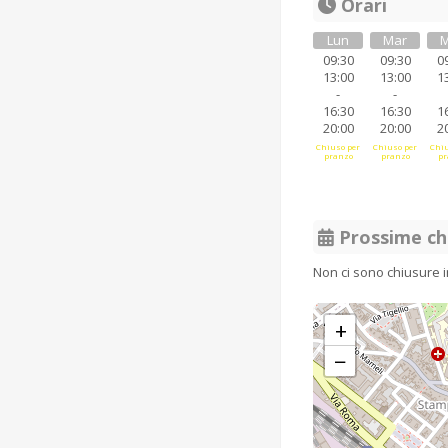
Orari
Lun
Mar
M
09:30
09:30
0
13:00
13:00
1
-
-
16:30
16:30
1
20:00
20:00
2
Chiuso per
Chiuso per
Chiu
pranzo
pranzo
pr
Prossime ch
Non ci sono chiusure 
+
−