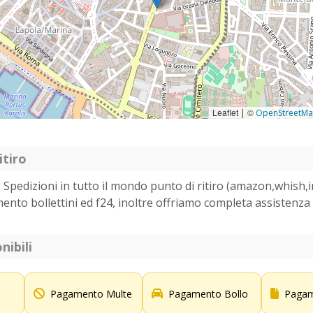
Leaflet
©
|
OpenStreetM
itiro
: Spedizioni in tutto il mondo punto di ritiro (amazon,whish,i
nto bollettini ed f24, inoltre offriamo completa assistenza a 
nibili
Pagamento Multe
Pagamento Bollo
Pagam