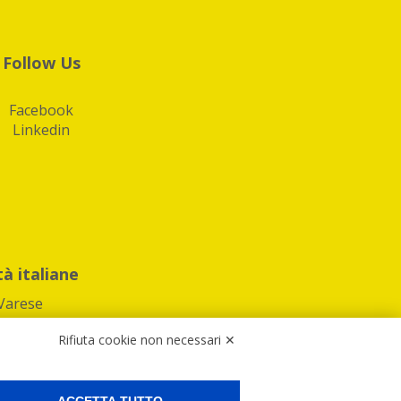
Follow Us
Facebook
Linkedin
tà italiane
Varese
Rifiuta cookie non necessari ✕
ACCETTA TUTTO