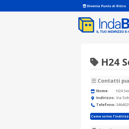
Diventa Punto di Ritiro
H24 Se
Contatti pun
Nome:
H24 Ser
Indirizzo:
Via Sid
Telefono:
346402
Come scrivo l'indiriz