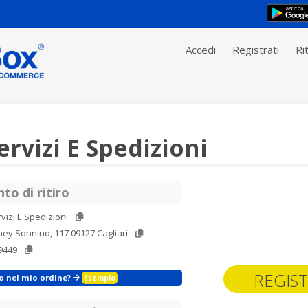
Accedi
Registrati
Rit
rvizi E Spedizioni
to di ritiro
vizi E Spedizioni
ney Sonnino, 117 09127 Cagliari
9449
REGIST
zo nel mio ordine?
Esempio