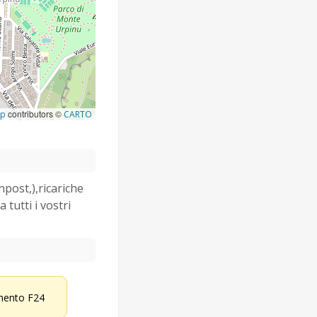
contributors ©
ap
CARTO
npost,),ricariche
tutti i vostri
ento F24