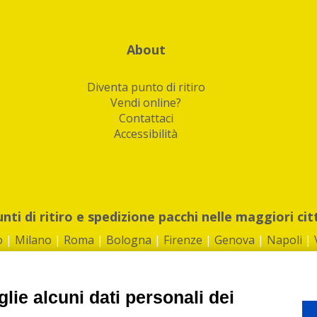
About
Diventa punto di ritiro
Vendi online?
Contattaci
Accessibilità
unti di ritiro e spedizione pacchi nelle maggiori cit
o
|
Milano
|
Roma
|
Bologna
|
Firenze
|
Genova
|
Napoli
|
lie alcuni dati personali dei