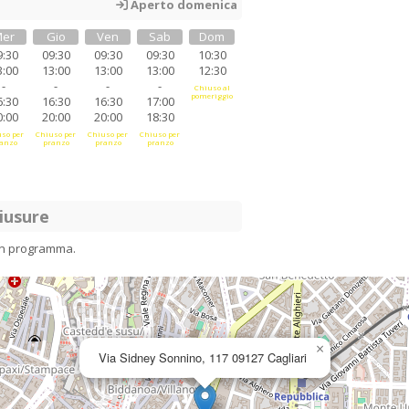
Aperto domenica
er
Gio
Ven
Sab
Dom
9:30
09:30
09:30
09:30
10:30
3:00
13:00
13:00
13:00
12:30
-
-
-
-
Chiuso al
pomeriggio
6:30
16:30
16:30
17:00
0:00
20:00
20:00
18:30
so per
Chiuso per
Chiuso per
Chiuso per
anzo
pranzo
pranzo
pranzo
iusure
in programma.
×
Via Sidney Sonnino, 117 09127 Cagliari