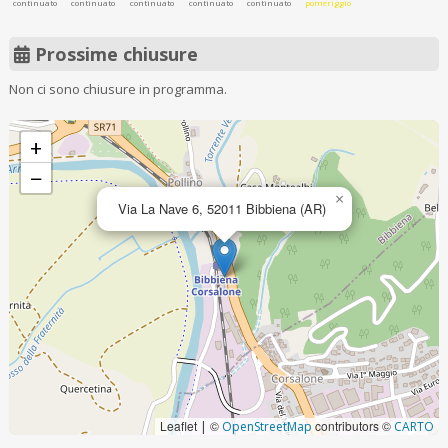
continuato
continuato
continuato
continuato
continuato
pomeriggio
Prossime chiusure
Non ci sono chiusure in programma.
+
−
×
Via La Nave 6, 52011 Bibbiena (AR)
Leaflet
©
contributors ©
|
OpenStreetMap
CARTO