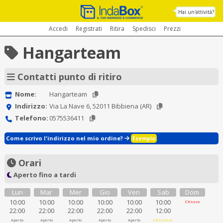
Hai un'attività?
Accedi
Registrati
Ritira
Spedisci
Prezzi
Hangarteam
Contatti punto di ritiro
Nome:
Hangarteam
Indirizzo:
Via La Nave 6, 52011 Bibbiena (AR)
Telefono:
0575536411
Come scrivo l'indirizzo nel mio ordine?
Esempio
Orari
Aperto fino a tardi
Lun
Mar
Mer
Gio
Ven
Sab
Dom
10:00
10:00
10:00
10:00
10:00
10:00
Chiuso
22:00
22:00
22:00
22:00
22:00
12:00
Aperto
Aperto
Aperto
Aperto
Aperto
Chiuso al